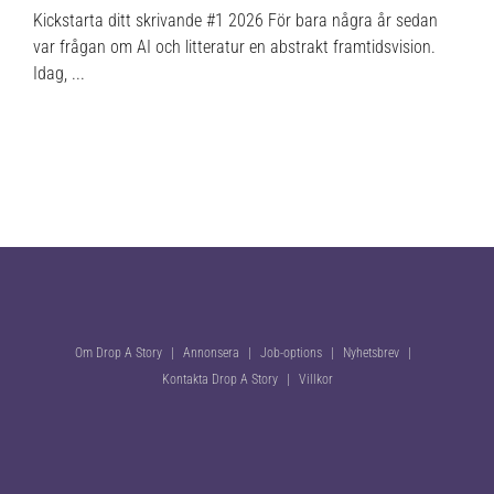
Kickstarta ditt skrivande #1 2026 För bara några år sedan
var frågan om AI och litteratur en abstrakt framtidsvision.
Idag, ...
Om Drop A Story
Annonsera
Job-options
Nyhetsbrev
Kontakta Drop A Story
Villkor