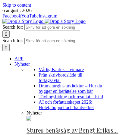
Skip to content
6 augusti, 2026
Facebook
YouTube
Instagram
Search for:
Search for:
APP
Nyheter
Vårlig Kärlek – vinnare
Från skrivbordslåda till
förlagsavtal
Dramaturgins arkitektur – Hur du
bygger en berättelse som bär
Tävlingsbidrag och resultat – Istid
AI och författarskapet 2026:
Hotet, hoppet och hantverket
Nyheter
Stures ben&såg av Bengt Erikss...