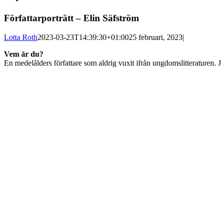
Författarporträtt – Elin Säfström
Lotta Roth
2023-03-23T14:39:30+01:00
25 februari, 2023
|
Vem är du?
En medelålders författare som aldrig vuxit ifrån ungdomslitteraturen. Jag