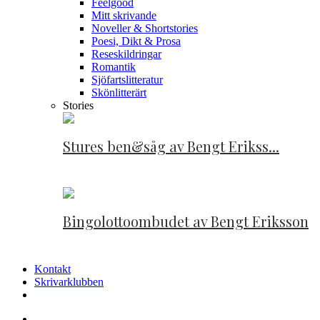
Feelgood
Mitt skrivande
Noveller & Shortstories
Poesi, Dikt & Prosa
Reseskildringar
Romantik
Sjöfartslitteratur
Skönlitterärt
Stories
Stures ben&såg av Bengt Erikss...
Bingolottoombudet av Bengt Eriksson
Kontakt
Skrivarklubben