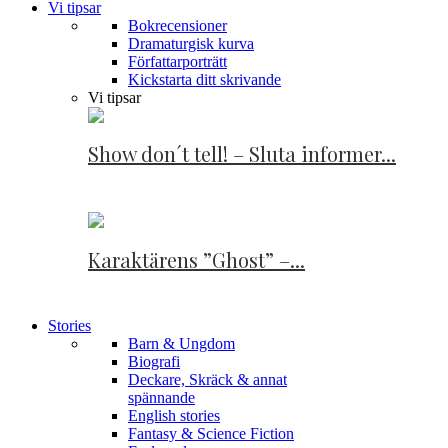
Vi tipsar
Bokrecensioner
Dramaturgisk kurva
Författarporträtt
Kickstarta ditt skrivande
Vi tipsar
Show don´t tell! – Sluta informer...
Karaktärens ”Ghost” –...
Stories
Barn & Ungdom
Biografi
Deckare, Skräck & annat
spännande
English stories
Fantasy & Science Fiction