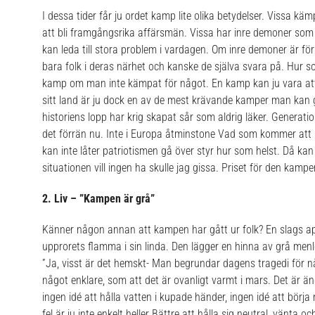
I dessa tider får ju ordet kamp lite olika betydelser. Vissa käm
att bli framgångsrika affärsmän. Vissa har inre demoner so
Jag godkänner Drop A Storys
villkor
kan leda till stora problem i vardagen. Om inre demoner är f
bara folk i deras närhet och kanske de själva svara på. Hur s
kamp om man inte kämpat för något. En kamp kan ju vara att bl
sitt land är ju dock en av de mest krävande kamper man kan g
historiens lopp har krig skapat sår som aldrig läker. Generat
det förrän nu. Inte i Europa åtminstone Vad som kommer att
kan inte låter patriotismen gå över styr hur som helst. Då kan
situationen vill ingen ha skulle jag gissa.
Priset för den kampen
2. Liv – ”Kampen är grå”
Känner någon annan att kampen har gått ur folk? En slags apa
upprorets flamma i sin linda. Den lägger en hinna av grå men
”Ja, visst är det hemskt- Man begrundar dagens tragedi för n
något enklare, som att det är ovanligt varmt i mars. Det är än
ingen idé att hålla vatten i kupade händer, ingen idé att börja 
fel är ju inte enkelt heller Bättre att hålla sig neutral, vänta o