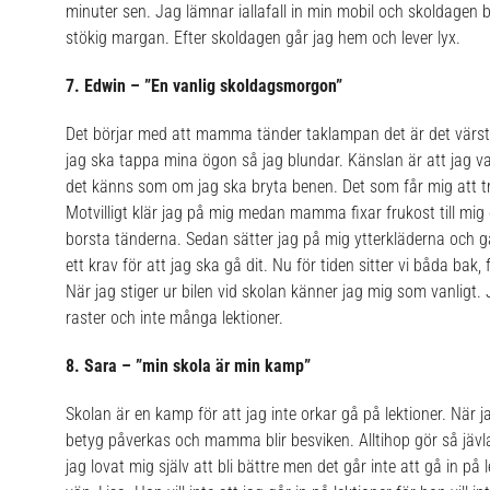
minuter sen. Jag lämnar iallafall in min mobil och skoldagen bö
stökig margan.
Efter skoldagen går jag hem och lever lyx.
7. Edwin – ”En vanlig skoldagsmorgon”
Det börjar med att mamma tänder taklampan det är det värst
jag ska tappa mina ögon så jag blundar. Känslan är att jag v
det känns som om jag ska bryta benen. Det som får mig att tr
Motvilligt klär jag på mig medan mamma fixar frukost till mig o
borsta tänderna. Sedan sätter jag på mig ytterkläderna och går ut 
ett krav för att jag ska gå dit. Nu för tiden sitter vi båda bak
När jag stiger ur bilen vid skolan känner jag mig som vanligt.
raster och inte många lektioner.
8. Sara – ”min skola är min kamp”
Skolan är en kamp för att jag inte orkar gå på lektioner. När j
betyg påverkas och mamma blir besviken. Alltihop gör så jävla
jag lovat mig själv att bli bättre men det går inte att gå in på