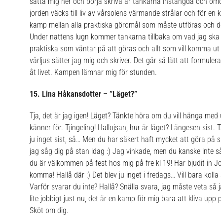
sätta mig ner och börja skriva är tankarna instängda och omö
jorden väcks till liv av vårsolens värmande strålar och för e
kamp mellan alla praktiska göromål som måste utföras och d
Under nattens lugn kommer tankarna tillbaka om vad jag ska 
praktiska som väntar på att göras och allt som vill komma ut o
vårljus sätter jag mig och skriver. Det går så lätt att formulera
åt livet.
Kampen lämnar mig för stunden.
15. Lina Håkansdotter – ”Läget?”
Tja, det är jag igen! Läget? Tänkte höra om du vill hänga med u
känner för. Tjingeling! Hallojsan, hur är läget? Längesen sist
ju inget sist, så… Men du har säkert haft mycket att göra på si
jag såg dig på stan idag :) Jag vinkade, men du kanske inte s
du är välkommen på fest hos mig på fre kl 19! Har bjudit in 
komma! Hallå där :) Det blev ju inget i fredags… Vill bara kolla 
Varför svarar du inte? Hallå? Snälla svara, jag måste veta så ja
lite jobbigt just nu, det är en kamp för mig bara att kliva up
Sköt om dig.