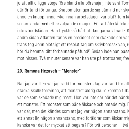
ju att alltid ligga stege före bland alla börshajar, inte sant T
därför tand för tunga. Snabbmaten gjorde sig påmind när skjo
ännu en knapp hinna ryka innan arbetsdagen var slut? Tom kän
sedan landa med ett skvalpande i magen. För att återfå fok
i skrivbordslådan. Han tryckte så hårt att knogarna vitnade.
andra sidan Atlanten fanns en president som skakade om värld
trans tog John plötsligt ett resolut tag om skrivbordsskivan, 
hör du hemma, ditt förbannade påfund!” Sedan lade han pass
mot hissen.
Två minuter senare var han ute på trottoaren; free
20. Ramona Hezaveh – ”Monster”
När jag var liten var jag rädd för monster. Jag var rädd för at
otäcka skulle försvinna, att monstret aldrig skulle komma till
var de som skadade mig mest. Hon var inte där när det händ
ett monster. Ett monster som både älskade och hatade mig. 
var där, men det kändes som att jag var någon annanstans
ett annat liv, någon annanstans, med föräldrar som älskar m
kanske var det för mycket att begära? För två personer — två