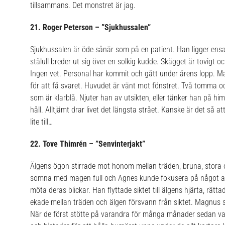
tillsammans.
Det monstret är jag.
21. Roger Peterson – ”Sjukhussalen”
Sjukhussalen är öde sånär som på en patient. Han ligger ens
stålull breder ut sig över en solkig kudde. Skägget är tovigt o
Ingen vet. Personal har kommit och gått under årens lopp. Ma
för att få svaret. Huvudet är vänt mot fönstret. Två tomma 
som är klarblå. Njuter han av utsikten, eller tänker han på him
håll. Alltjämt drar livet det längsta strået. Kanske är det så at
lite till…
22. Tove Thimrén – ”Senvinterjakt”
Älgens ögon stirrade mot honom mellan träden, bruna, stora o
somna med magen full och Agnes kunde fokusera på något 
möta deras blickar. Han flyttade siktet till älgens hjärta, rätta
ekade mellan träden och älgen försvann från siktet. Magnus s
När de först stötte på varandra för många månader sedan var 