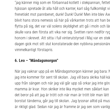
”jag känner mig som en förbannad kotlett i stekpannan, fettet
hjässan spretade åt alla håll och kanter, karl såg fullkomligt
frenetiskt mot pannbenet, dunk! Dunk! Dunk! Men inte blev Ax
blivit hans stora nemesis så här på vårkanten trots att han b
flytta på sig, det var väl solens skyldighet att gå i moln och
skulle vara den första att vika ner sig. Svetten rann nedför r
honom i skrevet. Att sitta i full vinterutstyrsel i Maj var en ste
dagen gick mot sitt slut konstaterade den nyblivna pensionäre
vimmelkantigt förstapris.
6. Leo – ”Måndagsmorgon”
När jag vaknar upp på en Måndagsmorgon känner jag bara: Ne
jag inte kommer för sent till skolan. Jag vill bara skrika häll
upp från sängen och när jag väl går upp så orkar jag inte göra 
mamma är kvar. Hon skriker inte lika mycket men såklart kan 
det beror på att jag är trött och när man är trött blir man lätt 
borstat tänderna, går jag till skolan. Jag lyssnar alltid på m
är riktigt glad. Sedan när jag är framme är jag sen som vanligt.