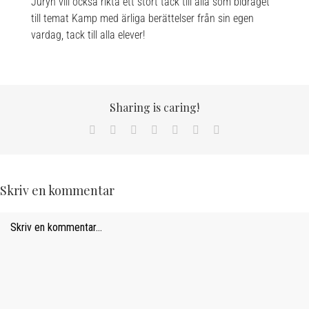
Juryn vill också rikta ett stort tack till alla som bidraget
till temat Kamp med ärliga berättelser från sin egen
vardag, tack till alla elever!
Sharing is caring!
Facebook
X
LinkedIn
WhatsApp
Tumblr
Pinterest
Email
Skriv en kommentar
Comment