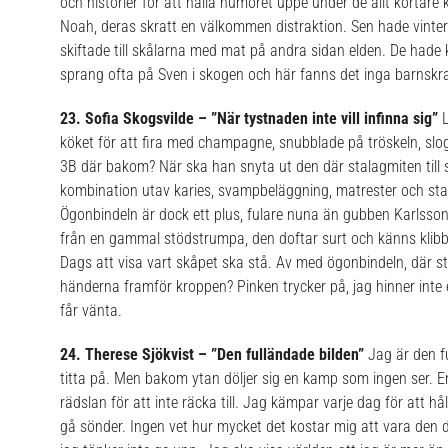
och historier för att hålla humöret uppe under de allt kortar
Noah, deras skratt en välkommen distraktion. Sen hade vinter
skiftade till skålarna med mat på andra sidan elden.
De hade 
sprang ofta på Sven i skogen och här fanns det inga barnskra
23. Sofia Skogsvilde – ”När tystnaden inte vill infinna sig”
L
köket för att fira med champagne, snubblade på tröskeln, slog
3B där bakom? När ska han snyta ut den där stalagmiten till 
kombination utav karies, svampbeläggning, matrester och stark
Ögonbindeln är dock ett plus, fulare nuna än gubben Karlsson
från en gammal stödstrumpa, den doftar surt och känns klibbi
Dags att visa vart skåpet ska stå. Av med ögonbindeln, där s
händerna framför kroppen? Pinken trycker på, jag hinner inte
får vänta.
24. Therese Sjökvist – ”Den fulländade bilden”
Jag är den fu
titta på. Men bakom ytan döljer sig en kamp som ingen ser.
rädslan för att inte räcka till. Jag kämpar varje dag för att hål
gå sönder. Ingen vet hur mycket det kostar mig att vara den