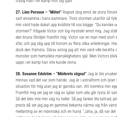
trasig man i en kamp mot sig själv.
27. Linn Persson – ”Mötet”
Regnet slog emot de stora fönste
satt ensamma i hans kammare. Trots stormen utanför så fylldes
min värd hade dukat upp kvällste till oss bägge. ”Du kanske undr
stormen?” frågade Victor och log mystiskt emot mig. Jag stä
den bruna fåtöljen framför mig. Victor var en man med stort i
sfär, och jag såg upp till honom av flera olika anledningar. 
dock den främsta. Därav antog jag att min värd ville berätta
monster som hemsökte mänsklighetens själ. Men Victors blick
uppe i en kamp han inte kunde vinna.
28. Susanne Edström – ”Mörkrets vägval”
Jag är lite yrvake
minnas vad det var som hände. Jag är i astralform och lyser sv
situation för mig utan jag är ganska van. Att överleva min e
Framför mig ser jag en väg av själar som alla går tysta åt sa
Så det blev inte min väg nu heller. Så jag tänker lite luttrad; 
precis då ser jag jag en gammal bekanta närma sig från väns
mellanting av en människa och en hund. ”Jaha, ja, då var de