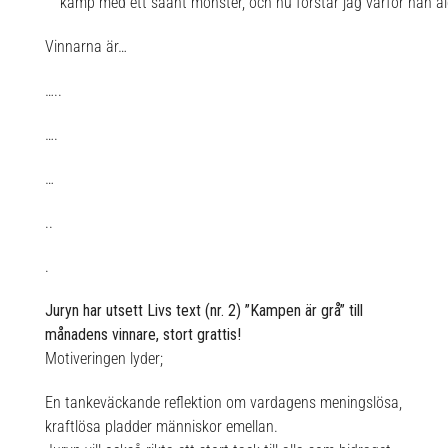
kamp med ett såant monster, och nu förstår jag varför han al
Vinnarna är…
…..
….
…
..
.
Juryn har utsett Livs text (nr. 2) ”Kampen är grå” till
månadens vinnare, stort grattis!
Motiveringen lyder;
En tankeväckande reflektion om vardagens meningslösa,
kraftlösa pladder människor emellan.