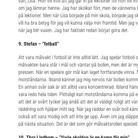
vän, Lisa. Hon vill inte att jag går in på lektioner för hon vi
om jag lämnar henne. Jag har skolkat förr, men de vännerna bö
på lektioner. Men när Lisa började på min skola, började jag sk
vill ha bra betyg för jag vill kunna välja min framtid. Men jag
när jag blir vuxen.
Jag har faktiskt redan börjat göra det.
9. Stefan – ”fotball”
Att vara målvakt i fotboll är inte alltid lätt. Jag spelar fotboll
målvakten bara står i mål och väntar på bollen, men det är m
pressen. När en spelare gör mål kan laget fortfarande vinna. 
motståndarna. Ibland känner jag mig nervös när bollen kommer 
En annan svår sak är att alltid vara koncentrerad. Ibland hän
vara redo hela tiden. Plötsligt kan motståndarna komma på e
att det är svårt tycker jag ändå att det är väldigt roligt att v
räddning och hjälper mitt lag. När jag räddar en svår boll kän
också att vara modig och att inte ge upp. Även om jag släppe
på nästa situation.
Det är det som gör målvaktsrollen speciell
10. Thor Lindbom – ”Varje skoldag är en kamp för mig”