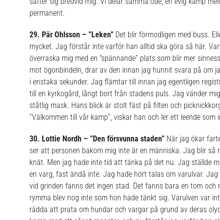
sätter sig bredvid mig. Vi delar samma öde, en evig kamp mell
permanent.
29. Pär Ohlsson – ”Leken”
Det blir förmodligen med buss. Elle
mycket. Jag förstår inte varför han alltid ska göra så här. Va
överraska mig med en “spännande” plats som blir mer sinnessj
mot ögonbindeln, drar av den innan jag hunnit svara på om jag 
i enstaka sekunder. Jag flämtar till innan jag egentligen regis
till en kyrkogård, långt bort från stadens puls. Jag vänder 
ståtlig mask. Hans blick är stolt fäst på filten och picknickk
”Välkommen till vår kamp”, viskar han och ler ett leende som 
30. Lottie Nordh – ”Den försvunna staden”
När jag ökar fart
ser att personen bakom mig inte är en människa. Jag blir så 
knät. Men jag hade inte tid att tänka på det nu. Jag ställde m
en varg, fast ändå inte. Jag hade hört talas om varulvar. Jag
vid grinden fanns det ingen stad. Det fanns bara en tom och
rymma blev nog inte som hon hade tänkt sig. Varulven var int
rädda att prata om hundar och vargar på grund av deras olyc