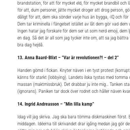
brandstation, för att för mycket eld, för mycket brandbil och lå
för att, dum personer, jätte mycket droger att drog person, g
dåligt för att, dem ska sönder varje hus än bygga, -IQ och för 
Dem tar kriminella i fängelset istället av låt dem gör vad dem v
Ingen hatar jag forskare för dem ser ut som nerd emoji, dem l
en dag.
Så det är all som jag tycker inte om, att sa jag bättra
bra dag hejdå.
13. Anna Baard-Blixt – ”Var är revolutionen?! – del 2”
Handen gömd i fickan. Knyter näven i en tyst protest (korrup
känns för starkt (lobbying). Landets ilska tystas med tomma o
massan (maktmissbruk). Det drabbar ju inte mig… Tanken star
(ignorans).
Paniken tar dock över rodret och håller näven kvar,
14. Ingrid Andreasson – ”Min lilla kamp”
Idag vill jag skriva. Jag ska bara tömma diskmaskinen först.
middagen. Idéerna till skrivandet drar igång medan jag gör de 