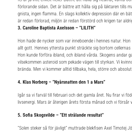
förlorande sidan. Det är bättre att hålla sig på läktaren tills m
gnista, ingen flamma. En slags kollektiv depression där en bät
är redan förlorad, miljön är redan förstörd och krigen tar aldri
3. Caroline Baptista Axelsson – ”LILITH”
Hon hade de nycker som var inneboende i hennes natur. Hon 
allt gott. Hennes yttersta punkt sträckte sig bortom cellern
Hon kunde förföra ibland, och ibland vårda. Skogens andar ga
vilsekommen asteroid som pekade vägen till styrkan. Vi kvinnor
brända.
Men vi kommer alltid tillbaka, hela, större och absolu
4. Klas Norberg – ”Nyårsnatten den 1 a Mars”
Igår sa vi farväl till februari och det gamla året. Nu firar vi f
livsenergi.
Mars är återigen årets första månad och vi försår v
5. Sofia Skogsvilde – ”Ett strålande resultat”
”Solen steker så för jävligt” muttrade blekfisen Axel Timotej 