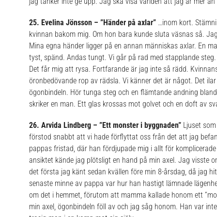
jag tänker inte ge upp. Jag ska visa världen att jag är mer än
25. Evelina Jönsson – ”Händer på axlar”
…inom kort. Stämnin
kvinnan bakom mig. Om hon bara kunde sluta väsnas så. Jag
Mina egna händer ligger på en annan människas axlar. En man
tyst, spänd. Andas tungt. Vi går på rad med stapplande steg
Det får mig att rysa. Fortfarande är jag inte så rädd. Kvinna
öronbedövande rop av rädsla. Vi känner det är något. Det il
ögonbindeln. Hör tunga steg och en flämtande andning blandad
skriker en man. Ett glas krossas mot golvet och en doft av sva
26. Arvida Lindberg – ”Ett monster i byggnaden”
Ljuset som 
förstod snabbt att vi hade förflyttat oss från det att jag befa
pappas fristad, där han fördjupade mig i allt för komplicerad
ansiktet kände jag plötsligt en hand på min axel. Jag visste
det första jag känt sedan kvällen före min 8-årsdag, då jag h
senaste minne av pappa var hur han hastigt lämnade lägenhete
om det i hemmet, förutom att mamma kallade honom ett ”mon
min axel, ögonbindeln föll av och jag såg honom. Han var in