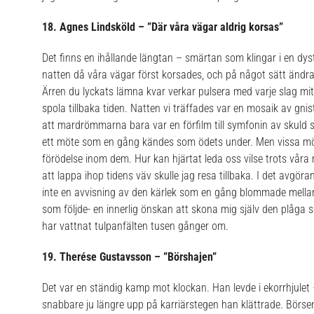
18. Agnes Lindsköld – ”Där våra vägar aldrig korsas”
Det finns en ihållande längtan – smärtan som klingar i en dyst
natten då våra vägar först korsades, och på något sätt ändra 
Ärren du lyckats lämna kvar verkar pulsera med varje slag mitt
spola tillbaka tiden. Natten vi träffades var en mosaik av gnis
att mardrömmarna bara var en förfilm till symfonin av skuld s
ett möte som en gång kändes som ödets under. Men vissa möt
förödelse inom dem. Hur kan hjärtat leda oss vilse trots vår
att lappa ihop tidens väv skulle jag resa tillbaka. I det avgör
inte en avvisning av den kärlek som en gång blommade mella
som följde- en innerlig önskan att skona mig själv den plåga s
har vattnat tulpanfälten tusen gånger om.
19. Therése Gustavsson – ”Börshajen”
Det var en ständig kamp mot klockan. Han levde i ekorrhjulet 
snabbare ju längre upp på karriärstegen han klättrade. Börse