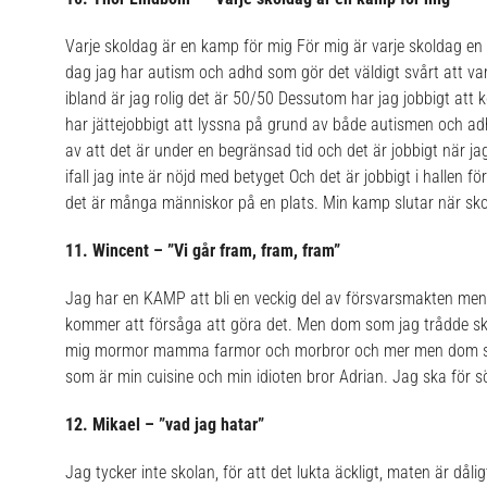
Varje skoldag är en kamp för mig För mig är varje skoldag e
dag jag har autism och adhd som gör det väldigt svårt att var
ibland är jag rolig det är 50/50 Dessutom har jag jobbigt at
har jättejobbigt att lyssna på grund av både autismen och ad
av att det är under en begränsad tid och det är jobbigt när j
ifall jag inte är nöjd med betyget Och det är jobbigt i hallen fö
det är många människor på en plats.
Min kamp slutar när sko
11. Wincent – ”Vi går fram, fram, fram”
Jag har en KAMP att bli en veckig del av försvarsmakten men 
kommer att försåga att göra det. Men dom som jag trådde sk
mig mormor mamma farmor och morbror och mer men dom som t
som är min cuisine och min idioten bror Adrian.
Jag ska för sö
12. Mikael – ”vad jag hatar”
Jag tycker inte skolan, för att det lukta äckligt, maten är dåligt