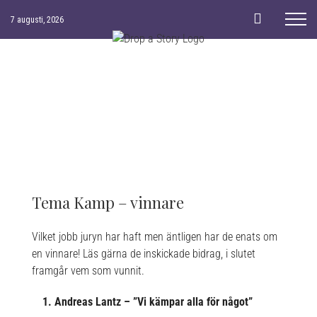
Skip
7 augusti, 2026
to
content
Prenumera på vårt nyhetsbrev och bli inspirerad i ditt
skrivande.
Fyll i din mailadress
Förnamn
Tema Kamp – vinnare
Vilket jobb juryn har haft men äntligen har de enats om
Efternamn
en vinnare! Läs gärna de inskickade bidrag, i slutet
framgår vem som vunnit.
1. Andreas Lantz – ”Vi kämpar alla för något”