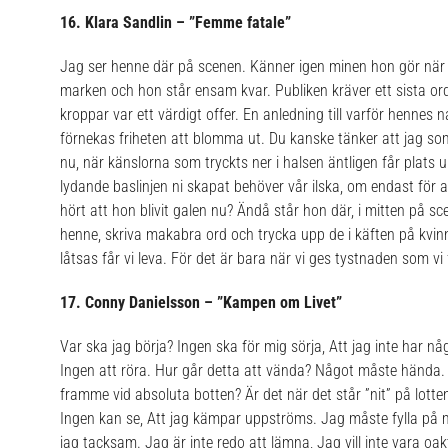
16. Klara Sandlin – ”Femme fatale”
Jag ser henne där på scenen. Känner igen minen hon gör när 
marken och hon står ensam kvar. Publiken kräver ett sista ord,
kroppar var ett värdigt offer. En anledning till varför hennes
förnekas friheten att blomma ut. Du kanske tänker att jag som
nu, när känslorna som tryckts ner i halsen äntligen får plats u
lydande baslinjen ni skapat behöver vår ilska, om endast för a
hört att hon blivit galen nu? Ändå står hon där, i mitten på sce
henne, skriva makabra ord och trycka upp de i käften på kvin
låtsas får vi leva.
För det är bara när vi ges tystnaden som vi få
17. Conny Danielsson – ”Kampen om Livet”
Var ska jag börja? Ingen ska för mig sörja, Att jag inte har nå
Ingen att röra. Hur går detta att vända? Något måste hända.
framme vid absoluta botten? Är det när det står ”nit” på lotten
Ingen kan se, Att jag kämpar uppströms. Jag måste fylla på 
jag tacksam. Jag är inte redo att lämna, Jag vill inte vara o