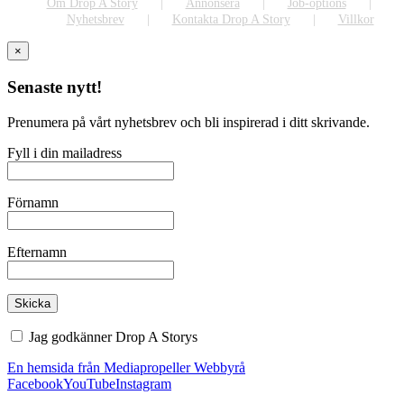
Om Drop A Story
Annonsera
Job-options
Nyhetsbrev
Kontakta Drop A Story
Villkor
×
Senaste nytt!
Prenumera på vårt nyhetsbrev och bli inspirerad i ditt skrivande.
Fyll i din mailadress
Förnamn
Efternamn
Jag godkänner Drop A Storys
villkor
En hemsida från Mediapropeller Webbyrå
Facebook
YouTube
Instagram