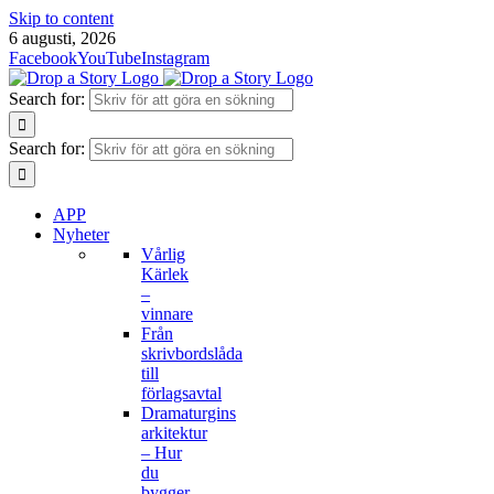
Skip to content
6 augusti, 2026
Facebook
YouTube
Instagram
Search for:
Search for:
APP
Nyheter
Vårlig
Kärlek
–
vinnare
Från
skrivbordslåda
till
förlagsavtal
Dramaturgins
arkitektur
– Hur
du
bygger