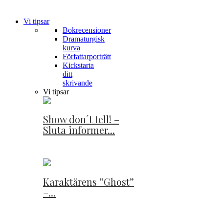
Vi tipsar
Bokrecensioner
Dramaturgisk
kurva
Författarporträtt
Kickstarta
ditt
skrivande
Vi tipsar
Show don´t tell! –
Sluta informer...
Karaktärens ”Ghost”
–...