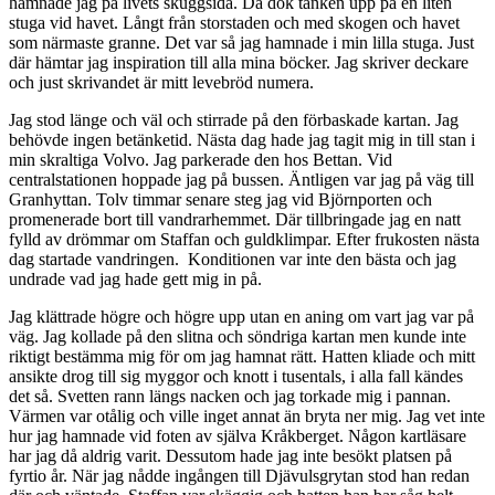
hamnade jag på livets skuggsida. Då dök tanken upp på en liten
stuga vid havet. Långt från storstaden och med skogen och havet
som närmaste granne. Det var så jag hamnade i min lilla stuga. Just
där hämtar jag inspiration till alla mina böcker. Jag skriver deckare
och just skrivandet är mitt levebröd numera.
Jag stod länge och väl och stirrade på den förbaskade kartan. Jag
behövde ingen betänketid. Nästa dag hade jag tagit mig in till stan i
min skraltiga Volvo. Jag parkerade den hos Bettan. Vid
centralstationen hoppade jag på bussen. Äntligen var jag på väg till
Granhyttan. Tolv timmar senare steg jag vid Björnporten och
promenerade bort till vandrarhemmet. Där tillbringade jag en natt
fylld av drömmar om Staffan och guldklimpar. Efter frukosten nästa
dag startade vandringen. Konditionen var inte den bästa och jag
undrade vad jag hade gett mig in på.
Jag klättrade högre och högre upp utan en aning om vart jag var på
väg. Jag kollade på den slitna och söndriga kartan men kunde inte
riktigt bestämma mig för om jag hamnat rätt. Hatten kliade och mitt
ansikte drog till sig myggor och knott i tusentals, i alla fall kändes
det så. Svetten rann längs nacken och jag torkade mig i pannan.
Värmen var otålig och ville inget annat än bryta ner mig. Jag vet inte
hur jag hamnade vid foten av själva Kråkberget. Någon kartläsare
har jag då aldrig varit. Dessutom hade jag inte besökt platsen på
fyrtio år. När jag nådde ingången till Djävulsgrytan stod han redan