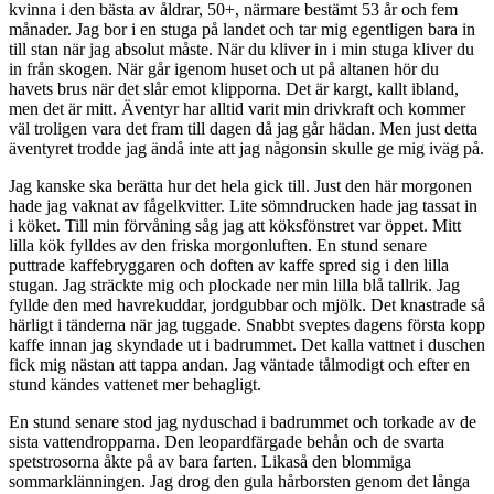
kvinna i den bästa av åldrar, 50+, närmare bestämt 53 år och fem
månader. Jag bor i en stuga på landet och tar mig egentligen bara in
till stan när jag absolut måste. När du kliver in i min stuga kliver du
in från skogen. När går igenom huset och ut på altanen hör du
havets brus när det slår emot klipporna. Det är kargt, kallt ibland,
men det är mitt. Äventyr har alltid varit min drivkraft och kommer
väl troligen vara det fram till dagen då jag går hädan. Men just detta
äventyret trodde jag ändå inte att jag någonsin skulle ge mig iväg på.
Jag kanske ska berätta hur det hela gick till. Just den här morgonen
hade jag vaknat av fågelkvitter. Lite sömndrucken hade jag tassat in
i köket. Till min förvåning såg jag att köksfönstret var öppet. Mitt
lilla kök fylldes av den friska morgonluften. En stund senare
puttrade kaffebryggaren och doften av kaffe spred sig i den lilla
stugan. Jag sträckte mig och plockade ner min lilla blå tallrik. Jag
fyllde den med havrekuddar, jordgubbar och mjölk. Det knastrade så
härligt i tänderna när jag tuggade. Snabbt sveptes dagens första kopp
kaffe innan jag skyndade ut i badrummet. Det kalla vattnet i duschen
fick mig nästan att tappa andan. Jag väntade tålmodigt och efter en
stund kändes vattenet mer behagligt.
En stund senare stod jag nyduschad i badrummet och torkade av de
sista vattendropparna. Den leopardfärgade behån och de svarta
spetstrosorna åkte på av bara farten. Likaså den blommiga
sommarklänningen. Jag drog den gula hårborsten genom det långa