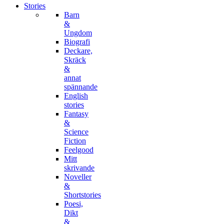
Stories
Barn
&
Ungdom
Biografi
Deckare,
Skräck
&
annat
spännande
English
stories
Fantasy
&
Science
Fiction
Feelgood
Mitt
skrivande
Noveller
&
Shortstories
Poesi,
Dikt
&