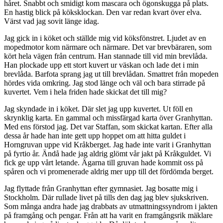
håret. Snabbt och smidigt kom mascara och ögonskugga på plats.
En hastig blick på köksklockan. Den var redan kvart över elva.
Värst vad jag sovit länge idag.
Jag gick in i köket och ställde mig vid köksfönstret. Ljudet av en
mopedmotor kom närmare och närmare. Det var brevbäraren, som
kört hela vägen från centrum. Han stannade till vid min brevlåda.
Han plockade upp ett stort kuvert ur väskan och lade det i min
brevlåda. Barfota sprang jag ut till brevlådan. Smattret från mopeden
hördes vida omkring. Jag stod länge och väl och bara stirrade på
kuvertet. Vem i hela friden hade skickat det till mig?
Jag skyndade in i köket. Där slet jag upp kuvertet. Ut föll en
skrynklig karta. En gammal och missfärgad karta över Granhyttan.
Med ens förstod jag. Det var Staffan, som skickat kartan. Efter alla
dessa år hade han inte gett upp hoppet om att hitta guldet i
Horngruvan uppe vid Kråkberget. Jag hade inte varit i Granhyttan
på fyrtio år. Ändå hade jag aldrig glömt vår jakt på Kråkguldet. Vi
fick ge upp vårt letande. Ägarna till gruvan hade kommit oss på
spåren och vi promenerade aldrig mer upp till det fördömda berget.
Jag flyttade från Granhyttan efter gymnasiet. Jag bosatte mig i
Stockholm. Där rullade livet på tills den dag jag blev sjukskriven.
Som många andra hade jag drabbats av utmattningssyndrom i jakten
på framgång och pengar. Från att ha varit en framgångsrik mäklare