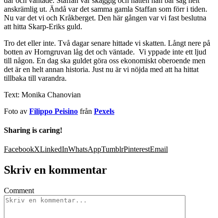
där och väntade. Staffan var skäggig och hatten han bar såg helt
anskrämlig ut. Ändå var det samma gamla Staffan som förr i tiden.
Nu var det vi och Kråkberget. Den här gången var vi fast beslutna
att hitta Skarp-Eriks guld.
Tro det eller inte. Två dagar senare hittade vi skatten. Långt nere på
botten av Horngruvan låg det och väntade. Vi yppade inte ett ljud
till någon. En dag ska guldet göra oss ekonomiskt oberoende men
det är en helt annan historia. Just nu är vi nöjda med att ha hittat
tillbaka till varandra.
Text: Monika Chanovian
Foto av
Filippo Peisino
från
Pexels
Sharing is caring!
Facebook
X
LinkedIn
WhatsApp
Tumblr
Pinterest
Email
Skriv en kommentar
Comment