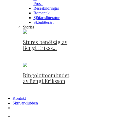
Prosa
Reseskildringar
Romantik
Sjöfartslitteratur
Skönlitterärt
Stories
Stures ben&såg av
Bengt Erikss...
Bingolottoombudet
av Bengt Eriksson
Kontakt
Skrivarklubben