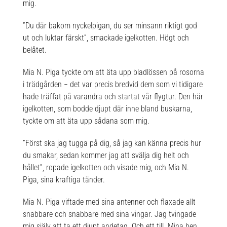
mig.
”Du där bakom nyckelpigan, du ser minsann riktigt god
ut och luktar färskt”, smackade igelkotten. Högt och
belåtet.
Mia N. Piga tyckte om att äta upp bladlössen på rosorna
i trädgården − det var precis bredvid dem som vi tidigare
hade träffat på varandra och startat vår flygtur. Den här
igelkotten, som bodde djupt där inne bland buskarna,
tyckte om att äta upp sådana som mig.
”Först ska jag tugga på dig, så jag kan känna precis hur
du smakar, sedan kommer jag att svälja dig helt och
hållet”, ropade igelkotten och visade mig, och Mia N.
Piga, sina kraftiga tänder.
Mia N. Piga viftade med sina antenner och flaxade allt
snabbare och snabbare med sina vingar. Jag tvingade
mig själv att ta ett djupt andetag. Och ett till. Mina ben