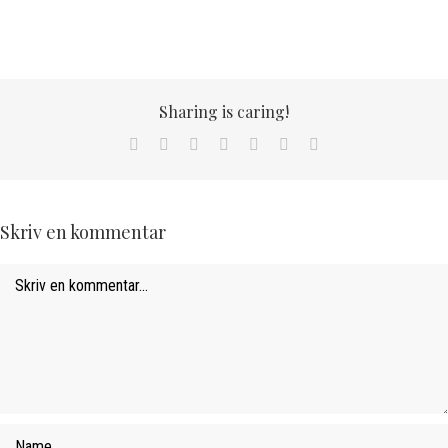
Sharing is caring!
Facebook
X
LinkedIn
WhatsApp
Tumblr
Pinterest
Email
Skriv en kommentar
Comment