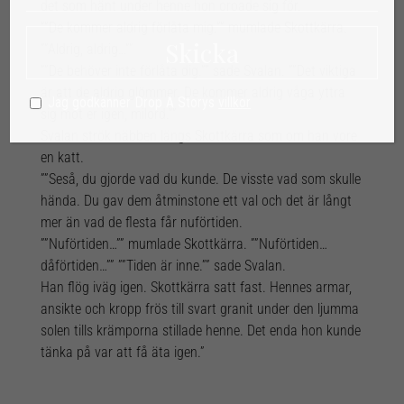
var inte det som hänt under henne hon oroade sig för.
””De kommer aldrig förlåta mig.”” mumlade Skottkärra.
””Aldrig, aldrig…””
””De behöver inte förlåta dig.”” sade Svalan. ””Det
viktiga är att de aldrig glömmer. De kommer aldrig
Jag godkänner Drop A Storys
villkor
våga yttra sig mot er igen, milord.””
Svalan strök näbben längs Skottkärra som om han
vore en katt.
””Seså, du gjorde vad du kunde. De visste vad som
skulle hända. Du gav dem åtminstone ett val och det
är långt mer än vad de flesta får nuförtiden.
””Nuförtiden…”” mumlade Skottkärra. ””Nuförtiden…
dåförtiden…”” ””Tiden är inne.”” sade Svalan.
Han flög iväg igen. Skottkärra satt fast. Hennes
armar, ansikte och kropp frös till svart granit under
den ljumma solen tills krämporna stillade henne. Det
enda hon kunde tänka på var att få äta igen.”