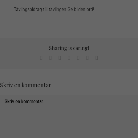
Tävlingsbidrag till tävlingen
Ge bilden ord!
Sharing is caring!
Facebook
X
LinkedIn
WhatsApp
Tumblr
Pinterest
Email
Skriv en kommentar
Comment