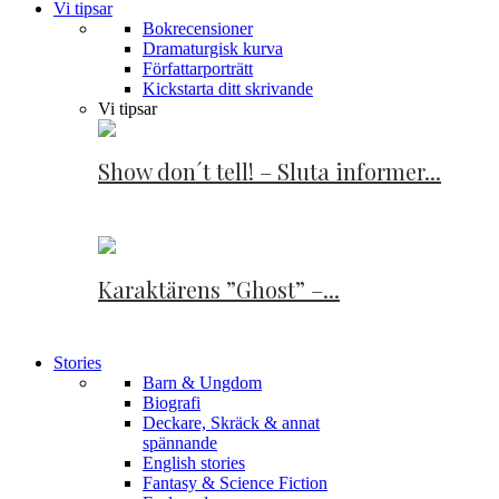
Vi tipsar
Bokrecensioner
Dramaturgisk kurva
Författarporträtt
Kickstarta ditt skrivande
Vi tipsar
Show don´t tell! – Sluta informer...
Karaktärens ”Ghost” –...
Stories
Barn & Ungdom
Biografi
Deckare, Skräck & annat
spännande
English stories
Fantasy & Science Fiction