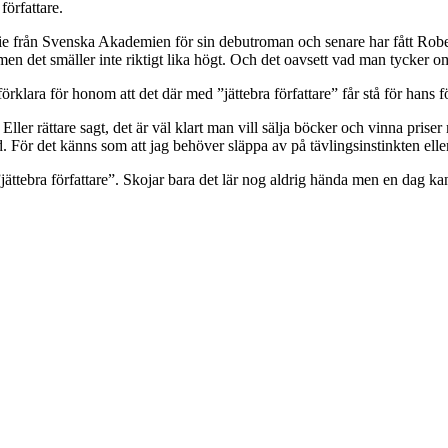
författare.
ie från Svenska Akademien för sin debutroman och senare har fått Robesp
, men det smäller inte riktigt lika högt. Och det oavsett vad man tycke
rklara för honom att det där med ”jättebra författare” får stå för hans fö
Eller rättare sagt, det är väl klart man vill sälja böcker och vinna priser 
r det känns som att jag behöver släppa av på tävlingsinstinkten eller i a
ättebra författare”. Skojar bara det lär nog aldrig hända men en dag kans