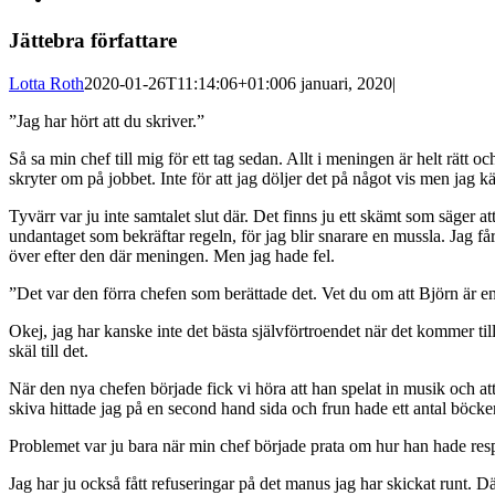
Jättebra författare
Lotta Roth
2020-01-26T11:14:06+01:00
6 januari, 2020
|
”Jag har hört att du skriver.”
Så sa min chef till mig för ett tag sedan. Allt i meningen är helt rätt oc
skryter om på jobbet. Inte för att jag döljer det på något vis men jag kä
Tyvärr var ju inte samtalet slut där. Det finns ju ett skämt som säger 
undantaget som bekräftar regeln, för jag blir snarare en mussla. Jag får
över efter den där meningen. Men jag hade fel.
”Det var den förra chefen som berättade det. Vet du om att Björn är en 
Okej, jag har kanske inte det bästa självförtroendet när det kommer till
skäl till det.
När den nya chefen började fick vi höra att han spelat in musik och a
skiva hittade jag på en second hand sida och frun hade ett antal böck
Problemet var ju bara när min chef började prata om hur han hade respekt
Jag har ju också fått refuseringar på det manus jag har skickat runt. D