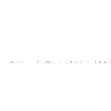
Annonsera
Job-options
Nyhetsbrev
Kontakta D