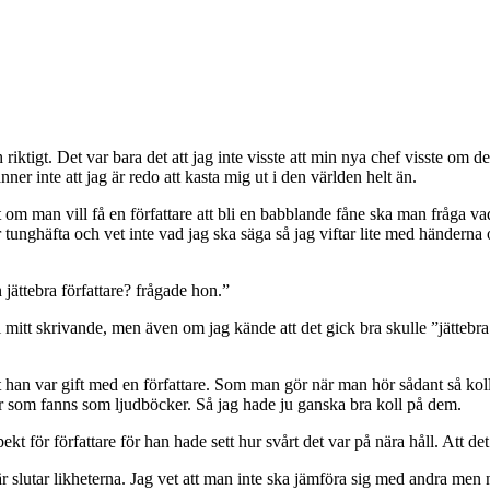
h riktigt. Det var bara det att jag inte visste att min nya chef visste om d
nner inte att jag är redo att kasta mig ut i den världen helt än.
att om man vill få en författare att bli en babblande fåne ska man fråga 
 tunghäfta och vet inte vad jag ska säga så jag viftar lite med händerna o
jättebra författare? frågade hon.”
 mitt skrivande, men även om jag kände att det gick bra skulle ”jättebra 
tt han var gift med en författare. Som man gör när man hör sådant så kol
er som fanns som ljudböcker. Så jag hade ju ganska bra koll på dem.
 för författare för han hade sett hur svårt det var på nära håll. Att det 
är slutar likheterna. Jag vet att man inte ska jämföra sig med andra men