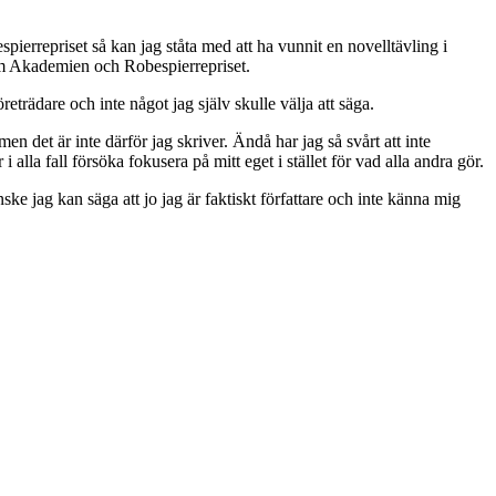
ierrepriset så kan jag ståta med att ha vunnit en novelltävling i
r om Akademien och Robespierrepriset.
reträdare och inte något jag själv skulle välja att säga.
men det är inte därför jag skriver. Ändå har jag så svårt att inte
lla fall försöka fokusera på mitt eget i stället för vad alla andra gör.
ke jag kan säga att jo jag är faktiskt författare och inte känna mig