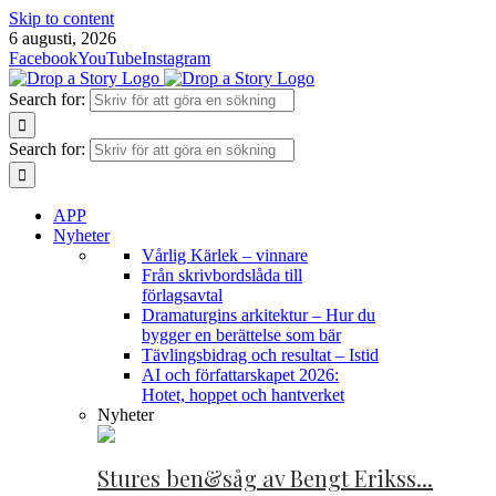
Skip to content
6 augusti, 2026
Facebook
YouTube
Instagram
Search for:
Search for:
APP
Nyheter
Vårlig Kärlek – vinnare
Från skrivbordslåda till
förlagsavtal
Dramaturgins arkitektur – Hur du
bygger en berättelse som bär
Tävlingsbidrag och resultat – Istid
AI och författarskapet 2026:
Hotet, hoppet och hantverket
Nyheter
Stures ben&såg av Bengt Erikss...