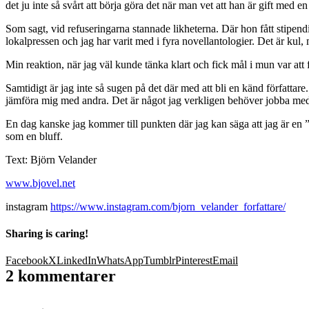
det ju inte så svårt att börja göra det när man vet att han är gift med en 
Som sagt, vid refuseringarna stannade likheterna. Där hon fått stipend
lokalpressen och jag har varit med i fyra novellantologier. Det är kul
Min reaktion, när jag väl kunde tänka klart och fick mål i mun var att fö
Samtidigt är jag inte så sugen på det där med att bli en känd författare. 
jämföra mig med andra. Det är något jag verkligen behöver jobba med. Fö
En dag kanske jag kommer till punkten där jag kan säga att jag är en ”j
som en bluff.
Text: Björn Velander
www.bjovel.net
instagram
https://www.instagram.com/bjorn_velander_forfattare/
Sharing is caring!
Facebook
X
LinkedIn
WhatsApp
Tumblr
Pinterest
Email
2 kommentarer