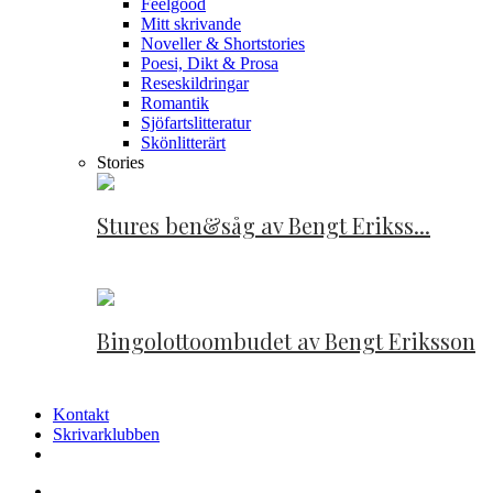
Feelgood
Mitt skrivande
Noveller & Shortstories
Poesi, Dikt & Prosa
Reseskildringar
Romantik
Sjöfartslitteratur
Skönlitterärt
Stories
Stures ben&såg av Bengt Erikss...
Bingolottoombudet av Bengt Eriksson
Kontakt
Skrivarklubben