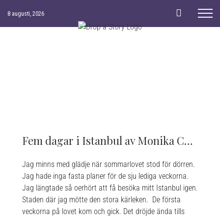
Skip
8 augusti, 2026
to
content
Fem dagar i Istanbul av Monika Chanovian
Jag minns med glädje när sommarlovet stod för dörren.
Jag hade inga fasta planer för de sju lediga veckorna.
Jag längtade så oerhört att få besöka mitt Istanbul igen.
Staden där jag mötte den stora kärleken. De första
veckorna på lovet kom och gick. Det dröjde ända tills