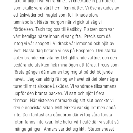
taxi. Äntligen var vi framme.. Vi checkade in på hotellet
som skulle vara vårt hem i fem nätter. Vi överaskades av
ett åskväder och haglet som föll liknade stora
tennisbollar. Nästa morgon när vi gick ut såg vi
förödelsen. Taxin tog oss till Kadiköy. Platsen som var
vårt hemliga näste innan vi var gifta. Precis som då
intog vi vår spagetti. Vi drack vår lemonad och njöt av
livet. Nästa dag befann vi oss på Bosporen. Den starka
solen brände min vita hy. Det glittrande vattnet och den
bedårande utsikten fick mina ögon att tåras. Precis som
första gången då mannen tog mig ut på det böljande
havet. Jag kan aldrig få nog av havet så det blev några
turer till mitt älskade Üsküdar. Vi vandrade tillsammans
uppför den branta backen. Vi satt och njöt i flera
timmar. När vistelsen närmade sig sitt slut besökte vi
den europeiska sidan. Mitt Sirkeci var sig likt men ändå
inte. Den fantastiska gångbron där vi tog våra första
foton fanns inte kvar. Inte heller vårt café där vi suttit så
många gånger. Annars var det sig likt. Stationshuset