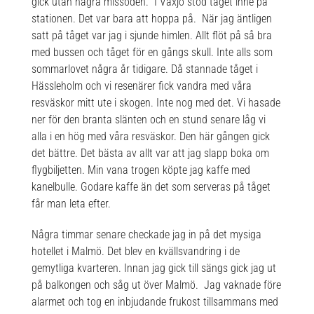
gick utan några missöden. I Växjö stod tåget inne på
stationen. Det var bara att hoppa på. När jag äntligen
satt på tåget var jag i sjunde himlen. Allt flöt på så bra
med bussen och tåget för en gångs skull. Inte alls som
sommarlovet några år tidigare. Då stannade tåget i
Hässleholm och vi resenärer fick vandra med våra
resväskor mitt ute i skogen. Inte nog med det. Vi hasade
ner för den branta slänten och en stund senare låg vi
alla i en hög med våra resväskor. Den här gången gick
det bättre. Det bästa av allt var att jag slapp boka om
flygbiljetten. Min vana trogen köpte jag kaffe med
kanelbulle. Godare kaffe än det som serveras på tåget
får man leta efter.
Några timmar senare checkade jag in på det mysiga
hotellet i Malmö. Det blev en kvällsvandring i de
gemytliga kvarteren. Innan jag gick till sängs gick jag ut
på balkongen och såg ut över Malmö. Jag vaknade före
alarmet och tog en inbjudande frukost tillsammans med