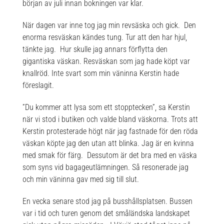
början av juli innan bokningen var klar.
När dagen var inne tog jag min revsäska och gick. Den
enorma resväskan kändes tung. Tur att den har hjul,
tänkte jag. Hur skulle jag annars förflytta den
gigantiska väskan. Resväskan som jag hade köpt var
knallröd. Inte svart som min väninna Kerstin hade
föreslagit.
”Du kommer att lysa som ett stopptecken”, sa Kerstin
när vi stod i butiken och valde bland väskorna. Trots att
Kerstin protesterade högt när jag fastnade för den röda
väskan köpte jag den utan att blinka. Jag är en kvinna
med smak för färg. Dessutom är det bra med en väska
som syns vid bagageutlämningen. Så resonerade jag
och min väninna gav med sig till slut.
En vecka senare stod jag på busshållsplatsen. Bussen
var i tid och turen genom det småländska landskapet