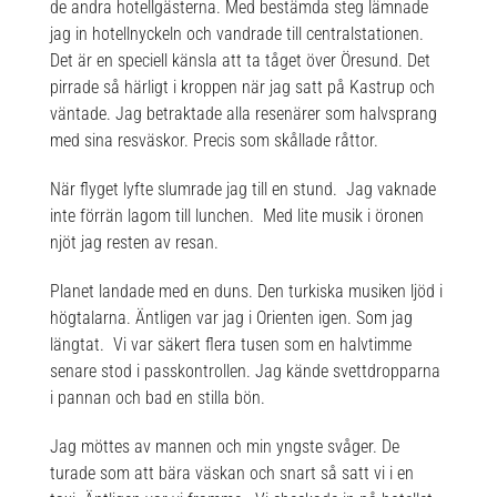
de andra hotellgästerna. Med bestämda steg lämnade
jag in hotellnyckeln och vandrade till centralstationen.
Det är en speciell känsla att ta tåget över Öresund. Det
pirrade så härligt i kroppen när jag satt på Kastrup och
väntade. Jag betraktade alla resenärer som halvsprang
med sina resväskor. Precis som skållade råttor.
När flyget lyfte slumrade jag till en stund. Jag vaknade
inte förrän lagom till lunchen. Med lite musik i öronen
njöt jag resten av resan.
Planet landade med en duns. Den turkiska musiken ljöd i
högtalarna. Äntligen var jag i Orienten igen. Som jag
längtat. Vi var säkert flera tusen som en halvtimme
senare stod i passkontrollen. Jag kände svettdropparna
i pannan och bad en stilla bön.
Jag möttes av mannen och min yngste svåger. De
turade som att bära väskan och snart så satt vi i en