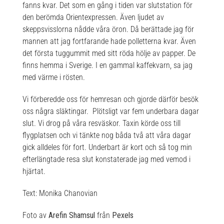
fanns kvar. Det som en gång i tiden var slutstation för
den berömda Orientexpressen. Även ljudet av
skeppsvisslorna nådde våra öron. Då berättade jag för
mannen att jag fortfarande hade polletterna kvar. Även
det första tuggummit med sitt röda hölje av papper. De
finns hemma i Sverige. I en gammal kaffekvarn, sa jag
med värme i rösten.
Vi förberedde oss för hemresan och gjorde därför besök
oss några släktingar. Plötsligt var fem underbara dagar
slut. Vi drog på våra resväskor. Taxin körde oss till
flygplatsen och vi tänkte nog båda två att våra dagar
gick alldeles för fort. Underbart är kort och så tog min
efterlängtade resa slut konstaterade jag med vemod i
hjärtat.
Text: Monika Chanovian
Foto av
Arefin Shamsul
från
Pexels