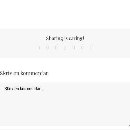
Sharing is caring!
Facebook
X
LinkedIn
WhatsApp
Tumblr
Pinterest
Email
Skriv en kommentar
Comment