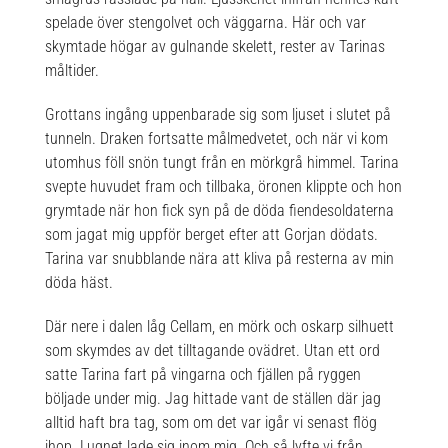
spelade över stengolvet och väggarna. Här och var
skymtade högar av gulnande skelett, rester av Tarinas
måltider.
Grottans ingång uppenbarade sig som ljuset i slutet på
tunneln. Draken fortsatte målmedvetet, och när vi kom
utomhus föll snön tungt från en mörkgrå himmel. Tarina
svepte huvudet fram och tillbaka, öronen klippte och hon
grymtade när hon fick syn på de döda fiendesoldaterna
som jagat mig uppför berget efter att Gorjan dödats.
Tarina var snubblande nära att kliva på resterna av min
döda häst.
Där nere i dalen låg Cellam, en mörk och oskarp silhuett
som skymdes av det tilltagande ovädret. Utan ett ord
satte Tarina fart på vingarna och fjällen på ryggen
böljade under mig. Jag hittade vant de ställen där jag
alltid haft bra tag, som om det var igår vi senast flög
ihop. Lugnet lade sig inom mig. Och så lyfte vi från