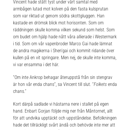
Vincent hade stått tyst under vårt samtal med
armbågen lutad mot kolven på den fasta kulsprutan
som var riktad ut genom södra skottgluggen. Han
kastade en drömsk blick mot horisonten. Som om
räddningen skulle komma vilken sekund som helst. Som
om budet om hjälp hade nått våra allierade i Westermark
i tid. Som om vår vapenbroder Marco Gai hade lämnat
de andra magikerna i Shen’gai och kommit ridande över
kullen på en vit springare. Men nej, de skulle inte komma,
vi var ensamma i det här.
”Om inte Ankrop behagar återuppstå från sin stengrav
är hon vår enda chans”, sa Vincent till slut. ”
Folkets
enda
chans.”
Kort därpå sadlade vi hästarna nere i stallet på egen
hand. Enbart Gorjan följde mig ner från Måntornet, allt
för att undvika upptäckt och uppståndelse. Befolkningen
hade det tillräckligt svårt ändå och behövde inte mer att