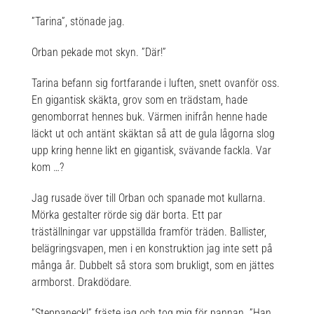
”Tarina”, stönade jag.
Orban pekade mot skyn. ”Där!”
Tarina befann sig fortfarande i luften, snett ovanför oss.
En gigantisk skäkta, grov som en trädstam, hade
genomborrat hennes buk. Värmen inifrån henne hade
läckt ut och antänt skäktan så att de gula lågorna slog
upp kring henne likt en gigantisk, svävande fackla. Var
kom …?
Jag rusade över till Orban och spanade mot kullarna.
Mörka gestalter rörde sig där borta. Ett par
träställningar var uppställda framför träden. Ballister,
belägringsvapen, men i en konstruktion jag inte sett på
många år. Dubbelt så stora som brukligt, som en jättes
armborst. Drakdödare.
”Steppaneck!” fräste jag och tog mig för pannan. ”Han