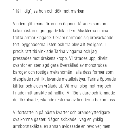
”Håll i dig”, sa hon och dök mot marken.
Vinden tjöt i mina öron och ögonen tårades som om
köksmästaren gnuggade lök i dem. Musklerna i mina
trötta armar klagade. Cellam närmade sig oroväckande
fort, byggnaderna i sten och trä blev allt tydligare. I
precis rätt tid vinklade Tarina vingarna och jag
pressades mot drakens kropp. Vi rätades upp, direkt
ovanför en stenlagd gata översållad av monstruösa
baroger och rostiga mekanomän i alla dess former som
stapplade runt likt levande metallstatyer. Tarina öppnade
käften och elden vrålade ut. Värmen slog mot mig och
tinade mitt ansikte på nolltid. Vi flög vidare och lämnade
de förkolnade, rykande resterna av fienderna bakom oss.
Vi fortsatte in på nästa kvarter och brände ytterligare
ovälkomna gäster. Någon skickade i väg en ynklig
armborstskäkta, en annan avlossade en revolver, men