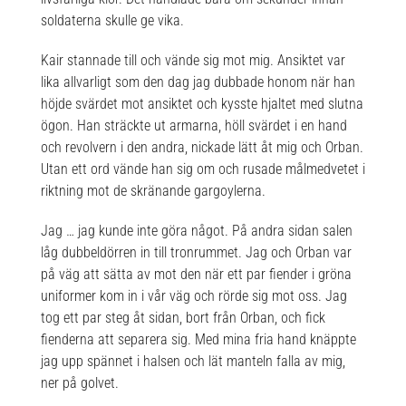
soldaterna skulle ge vika.
Kair stannade till och vände sig mot mig. Ansiktet var
lika allvarligt som den dag jag dubbade honom när han
höjde svärdet mot ansiktet och kysste hjaltet med slutna
ögon. Han sträckte ut armarna, höll svärdet i en hand
och revolvern i den andra, nickade lätt åt mig och Orban.
Utan ett ord vände han sig om och rusade målmedvetet i
riktning mot de skränande gargoylerna.
Jag … jag kunde inte göra något. På andra sidan salen
låg dubbeldörren in till tronrummet. Jag och Orban var
på väg att sätta av mot den när ett par fiender i gröna
uniformer kom in i vår väg och rörde sig mot oss. Jag
tog ett par steg åt sidan, bort från Orban, och fick
fienderna att separera sig. Med mina fria hand knäppte
jag upp spännet i halsen och lät manteln falla av mig,
ner på golvet.