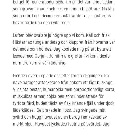
berget för generationer sedan, men det var länge sedan
som gruvan sinade och fick en annan bosättare. Nu låg
snön orörd och decimetertjock framför oss, hästarnas
hovar rörde upp den i vita moln.
Luften blev svalare ju högre upp vi kom. Kall och frisk.
Hästarnas tunga andetag och klappret från hovarna var
det enda som hördes. Jag kostade mig på att byta ett
leende med Gorjan. Ju närmare grottan vi kom, desto
närmare kom vi vår räddning.
Fienden överrumplade oss efter första stigningen. En
näve baroger attackerade från bakom ett lågt buskage.
Vildsinta bestar, humanoida men oproportionerligt korta,
muskulösa armar, böjda ben som underlättade för
fyrfota färd, huden täckt av fiskliknande fjäll under tjock
läderklädsel. De brakade in i oss. Jag svingade mitt
svärd och högg huvudet av en barog i en kaskad av
mörkt blod. Huvudet lyckades fastna på svärdet. Jag