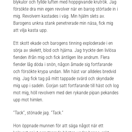
blykulor och fyllde luften med hoppgivande krutrök. Jag
försökte dra min egen revolver när en barog störtade in i
mig. Revolvern kastades i väg. Min hjälm slets av.
Barogens unkna stank penetrerade min näsa, fick mig
att vilja kasta upp.
Ett skott ekade och barogens tinning exploderade i en
sörja av skelett, blod och hjärna. Jag tryckte den livlösa
fienden ifrån mig och fick äntligen lite andrum. Flera
fiender låg döda i snön, någon åmade sig fortfarande
och försökte krypa undan. Min häst var alldeles bredvid
mig. Jag fick tag på mitt tappade svärd och skyndade
mig upp i sadeln. Gorjan satt fortfarande till häst och log
mot mig, höll revolvern med den rykande pipan pekandes
upp mot himlen.
”Tack”, stönade jag. ”Tack.”
Hon öppnade munnen för att säga något när ett