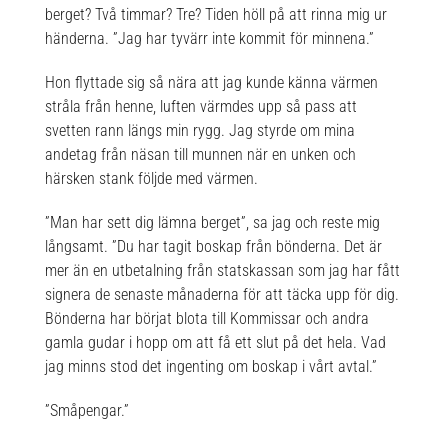
berget? Två timmar? Tre? Tiden höll på att rinna mig ur
händerna. ”Jag har tyvärr inte kommit för minnena.”
Hon flyttade sig så nära att jag kunde känna värmen
stråla från henne, luften värmdes upp så pass att
svetten rann längs min rygg. Jag styrde om mina
andetag från näsan till munnen när en unken och
härsken stank följde med värmen.
”Man har sett dig lämna berget”, sa jag och reste mig
långsamt. ”Du har tagit boskap från bönderna. Det är
mer än en utbetalning från statskassan som jag har fått
signera de senaste månaderna för att täcka upp för dig.
Bönderna har börjat blota till Kommissar och andra
gamla gudar i hopp om att få ett slut på det hela. Vad
jag minns stod det ingenting om boskap i vårt avtal.”
”Småpengar.”