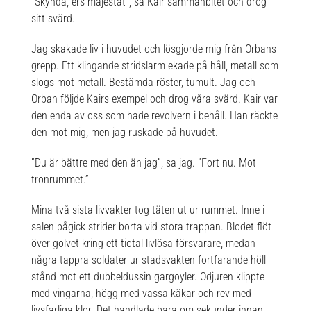
”Skynda, ers majestät”, sa Kair sammanbitet och drog
sitt svärd.
Jag skakade liv i huvudet och lösgjorde mig från Orbans
grepp. Ett klingande stridslarm ekade på håll, metall som
slogs mot metall. Bestämda röster, tumult. Jag och
Orban följde Kairs exempel och drog våra svärd. Kair var
den enda av oss som hade revolvern i behåll. Han räckte
den mot mig, men jag ruskade på huvudet.
”Du är bättre med den än jag”, sa jag. ”Fort nu. Mot
tronrummet.”
Mina två sista livvakter tog täten ut ur rummet. Inne i
salen pågick strider borta vid stora trappan. Blodet flöt
över golvet kring ett tiotal livlösa försvarare, medan
några tappra soldater ur stadsvakten fortfarande höll
stånd mot ett dubbeldussin gargoyler. Odjuren klippte
med vingarna, högg med vassa käkar och rev med
livsfarliga klor. Det handlade bara om sekunder innan