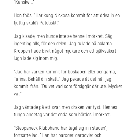
”Kanske …”
Hon fnös. ”Har kung Nickosa kommit för att driva in en
fjuttig skuld? Patetiskt.”
Jag kisade, men kunde inte se henne i mörkret. Såg
ingenting alls, för den delen. Jag rullade på axlarna.
Kroppen hade blivit något mjukare och ett självsäkert
lugn lade sig inom mig.
”Jag har varken kommit för boskapen eller pengarna,
Tarina. Behåll din skatt.” Jag pekade åt det håll jag
kommit ifrån. ”Du vet vad som försiggår där ute. Mycket
väl.”
Jag väntade på ett svar, men draken var tyst. Hennes
tunga andetag var det enda som hördes i mörkret.
”Steppaneck Klubbhand har tagit sig in i staden”,
fortsatte jag. ”Han har baroger, gargoyler och