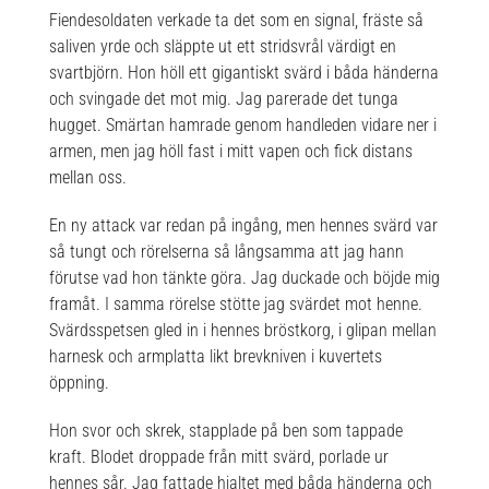
Fiendesoldaten verkade ta det som en signal, fräste så
saliven yrde och släppte ut ett stridsvrål värdigt en
svartbjörn. Hon höll ett gigantiskt svärd i båda händerna
och svingade det mot mig. Jag parerade det tunga
hugget. Smärtan hamrade genom handleden vidare ner i
armen, men jag höll fast i mitt vapen och fick distans
mellan oss.
En ny attack var redan på ingång, men hennes svärd var
så tungt och rörelserna så långsamma att jag hann
förutse vad hon tänkte göra. Jag duckade och böjde mig
framåt. I samma rörelse stötte jag svärdet mot henne.
Svärdsspetsen gled in i hennes bröstkorg, i glipan mellan
harnesk och armplatta likt brevkniven i kuvertets
öppning.
Hon svor och skrek, stapplade på ben som tappade
kraft. Blodet droppade från mitt svärd, porlade ur
hennes sår. Jag fattade hjaltet med båda händerna och