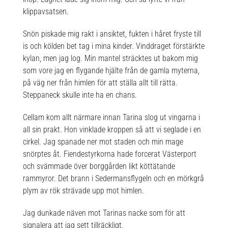
klippavsatsen.
Snön piskade mig rakt i ansiktet, fukten i håret fryste till
is och kölden bet tag i mina kinder. Vinddraget förstärkte
kylan, men jag log. Min mantel sträcktes ut bakom mig
som vore jag en flygande hjälte från de gamla myterna,
på väg ner från himlen för att ställa allt till rätta.
Steppaneck skulle inte ha en chans.
Cellam kom allt närmare innan Tarina slog ut vingarna i
all sin prakt. Hon vinklade kroppen så att vi seglade i en
cirkel. Jag spanade ner mot staden och min mage
snörptes åt. Fiendestyrkorna hade forcerat Västerport
och svämmade över borggården likt köttätande
rammyror. Det brann i Sedermansflygeln och en mörkgrå
plym av rök strävade upp mot himlen.
Jag dunkade näven mot Tarinas nacke som för att
signalera att jag sett tillräckligt.