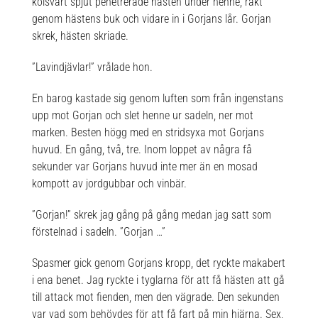
kolsvart spjut penetrerade hästen under henne, rakt
genom hästens buk och vidare in i Gorjans lår. Gorjan
skrek, hästen skriade.
”Lavindjävlar!” vrålade hon.
En barog kastade sig genom luften som från ingenstans
upp mot Gorjan och slet henne ur sadeln, ner mot
marken. Besten högg med en stridsyxa mot Gorjans
huvud. En gång, två, tre. Inom loppet av några få
sekunder var Gorjans huvud inte mer än en mosad
kompott av jordgubbar och vinbär.
”Gorjan!” skrek jag gång på gång medan jag satt som
förstelnad i sadeln. ”Gorjan …”
Spasmer gick genom Gorjans kropp, det ryckte makabert
i ena benet. Jag ryckte i tyglarna för att få hästen att gå
till attack mot fienden, men den vägrade. Den sekunden
var vad som behövdes för att få fart på min hjärna. Sex,