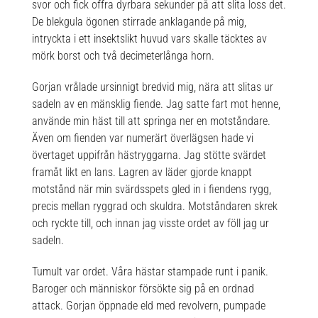
svor och fick offra dyrbara sekunder på att slita loss det.
De blekgula ögonen stirrade anklagande på mig,
intryckta i ett insektslikt huvud vars skalle täcktes av
mörk borst och två decimeterlånga horn.
Gorjan vrålade ursinnigt bredvid mig, nära att slitas ur
sadeln av en mänsklig fiende. Jag satte fart mot henne,
använde min häst till att springa ner en motståndare.
Även om fienden var numerärt överlägsen hade vi
övertaget uppifrån hästryggarna. Jag stötte svärdet
framåt likt en lans. Lagren av läder gjorde knappt
motstånd när min svärdsspets gled in i fiendens rygg,
precis mellan ryggrad och skuldra. Motståndaren skrek
och ryckte till, och innan jag visste ordet av föll jag ur
sadeln.
Tumult var ordet. Våra hästar stampade runt i panik.
Baroger och människor försökte sig på en ordnad
attack. Gorjan öppnade eld med revolvern, pumpade