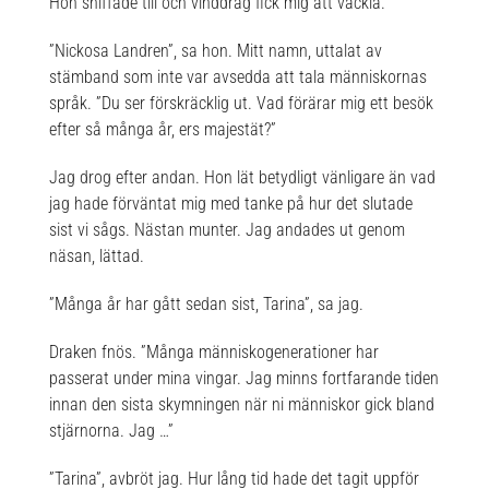
Hon sniffade till och vinddrag fick mig att vackla.
”Nickosa Landren”, sa hon. Mitt namn, uttalat av
stämband som inte var avsedda att tala människornas
språk. ”Du ser förskräcklig ut. Vad förärar mig ett besök
efter så många år, ers majestät?”
Jag drog efter andan. Hon lät betydligt vänligare än vad
jag hade förväntat mig med tanke på hur det slutade
sist vi sågs. Nästan munter. Jag andades ut genom
näsan, lättad.
”Många år har gått sedan sist, Tarina”, sa jag.
Draken fnös. ”Många människogenerationer har
passerat under mina vingar. Jag minns fortfarande tiden
innan den sista skymningen när ni människor gick bland
stjärnorna. Jag …”
”Tarina”, avbröt jag. Hur lång tid hade det tagit uppför