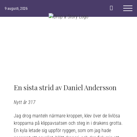
Skip
9 augusti, 2026
to
content
En sista strid av Daniel Andersson
Nytt år 317
Jag drog manteln närmare kroppen, klev över de livlösa
kropparna på klippavsatsen och steg in i drakens grotta.
En kyla letade sig uppför ryggen, som om jag hade