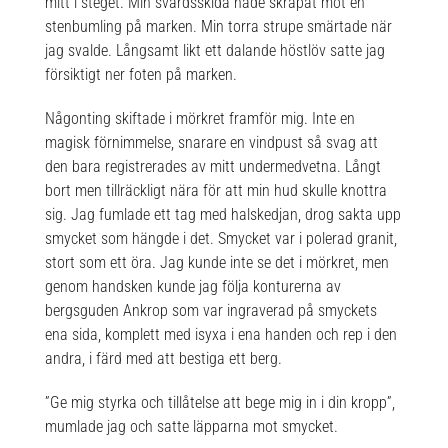
mitt i steget. Min svärdsskida hade skrapat mot en
stenbumling på marken. Min torra strupe smärtade när
jag svalde. Långsamt likt ett dalande höstlöv satte jag
försiktigt ner foten på marken.
Någonting skiftade i mörkret framför mig. Inte en
magisk förnimmelse, snarare en vindpust så svag att
den bara registrerades av mitt undermedvetna. Långt
bort men tillräckligt nära för att min hud skulle knottra
sig. Jag fumlade ett tag med halskedjan, drog sakta upp
smycket som hängde i det. Smycket var i polerad granit,
stort som ett öra. Jag kunde inte se det i mörkret, men
genom handsken kunde jag följa konturerna av
bergsguden Ankrop som var ingraverad på smyckets
ena sida, komplett med isyxa i ena handen och rep i den
andra, i färd med att bestiga ett berg.
”Ge mig styrka och tillåtelse att bege mig in i din kropp”,
mumlade jag och satte läpparna mot smycket.