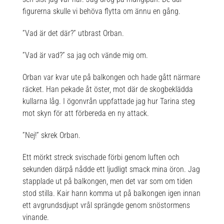
figurerna skulle vi behöva flytta om ännu en gång.
”Vad är det där?” utbrast Orban.
”Vad är vad?” sa jag och vände mig om.
Orban var kvar ute på balkongen och hade gått närmare
räcket. Han pekade åt öster, mot där de skogbeklädda
kullarna låg. I ögonvrån uppfattade jag hur Tarina steg
mot skyn för att förbereda en ny attack.
”Nej!” skrek Orban.
Ett mörkt streck svischade förbi genom luften och
sekunden därpå nådde ett ljudligt smack mina öron. Jag
stapplade ut på balkongen, men det var som om tiden
stod stilla. Kair hann komma ut på balkongen igen innan
ett avgrundsdjupt vrål sprängde genom snöstormens
vinande.