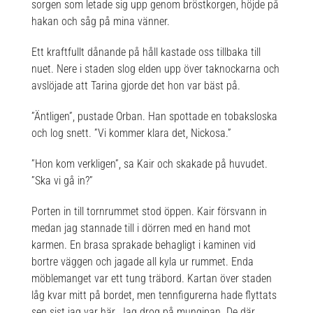
sorgen som letade sig upp genom bröstkorgen, höjde på
hakan och såg på mina vänner.
Ett kraftfullt dånande på håll kastade oss tillbaka till
nuet. Nere i staden slog elden upp över taknockarna och
avslöjade att Tarina gjorde det hon var bäst på.
”Äntligen”, pustade Orban. Han spottade en tobaksloska
och log snett. ”Vi kommer klara det, Nickosa.”
”Hon kom verkligen”, sa Kair och skakade på huvudet.
”Ska vi gå in?”
Porten in till tornrummet stod öppen. Kair försvann in
medan jag stannade till i dörren med en hand mot
karmen. En brasa sprakade behagligt i kaminen vid
bortre väggen och jagade all kyla ur rummet. Enda
möblemanget var ett tung träbord. Kartan över staden
låg kvar mitt på bordet, men tennfigurerna hade flyttats
sen sist jag var här. Jag drog på mungipan. De där