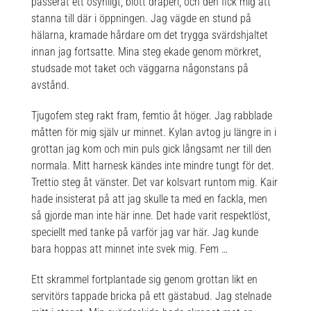
passerat ett osynligt, blött draperi, och den fick mig att
stanna till där i öppningen. Jag vägde en stund på
hälarna, kramade hårdare om det trygga svärdshjaltet
innan jag fortsatte. Mina steg ekade genom mörkret,
studsade mot taket och väggarna någonstans på
avstånd.
Tjugofem steg rakt fram, femtio åt höger. Jag rabblade
måtten för mig själv ur minnet. Kylan avtog ju längre in i
grottan jag kom och min puls gick långsamt ner till den
normala. Mitt harnesk kändes inte mindre tungt för det.
Trettio steg åt vänster. Det var kolsvart runtom mig. Kair
hade insisterat på att jag skulle ta med en fackla, men
så gjorde man inte här inne. Det hade varit respektlöst,
speciellt med tanke på varför jag var här. Jag kunde
bara hoppas att minnet inte svek mig. Fem …
Ett skrammel fortplantade sig genom grottan likt en
servitörs tappade bricka på ett gästabud. Jag stelnade