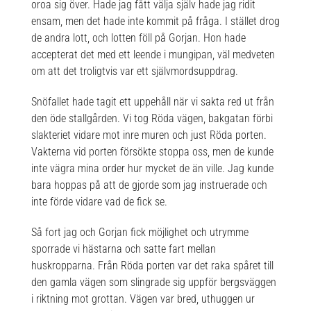
oroa sig över. Hade jag fått välja själv hade jag ridit
ensam, men det hade inte kommit på fråga. I stället drog
de andra lott, och lotten föll på Gorjan. Hon hade
accepterat det med ett leende i mungipan, väl medveten
om att det troligtvis var ett självmordsuppdrag.
Snöfallet hade tagit ett uppehåll när vi sakta red ut från
den öde stallgården. Vi tog Röda vägen, bakgatan förbi
slakteriet vidare mot inre muren och just Röda porten.
Vakterna vid porten försökte stoppa oss, men de kunde
inte vägra mina order hur mycket de än ville. Jag kunde
bara hoppas på att de gjorde som jag instruerade och
inte förde vidare vad de fick se.
Så fort jag och Gorjan fick möjlighet och utrymme
sporrade vi hästarna och satte fart mellan
huskropparna. Från Röda porten var det raka spåret till
den gamla vägen som slingrade sig uppför bergsväggen
i riktning mot grottan. Vägen var bred, uthuggen ur