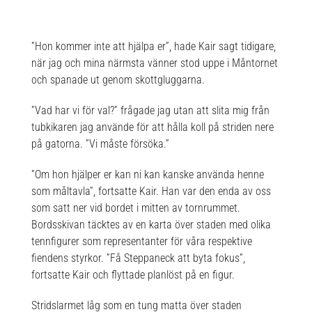
”Hon kommer inte att hjälpa er”, hade Kair sagt tidigare,
när jag och mina närmsta vänner stod uppe i Måntornet
och spanade ut genom skottgluggarna.
”Vad har vi för val?” frågade jag utan att slita mig från
tubkikaren jag använde för att hålla koll på striden nere
på gatorna. ”Vi måste försöka.”
”Om hon hjälper er kan ni kan kanske använda henne
som måltavla”, fortsatte Kair. Han var den enda av oss
som satt ner vid bordet i mitten av tornrummet.
Bordsskivan täcktes av en karta över staden med olika
tennfigurer som representanter för våra respektive
fiendens styrkor. ”Få Steppaneck att byta fokus”,
fortsatte Kair och flyttade planlöst på en figur.
Stridslarmet låg som en tung matta över staden