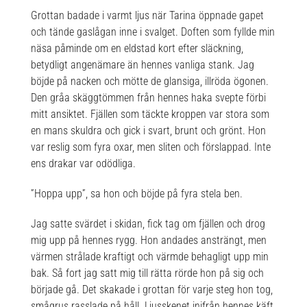
Grottan badade i varmt ljus när Tarina öppnade gapet
och tände gaslågan inne i svalget. Doften som fyllde min
näsa påminde om en eldstad kort efter släckning,
betydligt angenämare än hennes vanliga stank. Jag
böjde på nacken och mötte de glansiga, illröda ögonen.
Den gråa skäggtömmen från hennes haka svepte förbi
mitt ansiktet. Fjällen som täckte kroppen var stora som
en mans skuldra och gick i svart, brunt och grönt. Hon
var reslig som fyra oxar, men sliten och förslappad. Inte
ens drakar var odödliga.
”Hoppa upp”, sa hon och böjde på fyra stela ben.
Jag satte svärdet i skidan, fick tag om fjällen och drog
mig upp på hennes rygg. Hon andades ansträngt, men
värmen strålade kraftigt och värmde behagligt upp min
bak. Så fort jag satt mig till rätta rörde hon på sig och
började gå. Det skakade i grottan för varje steg hon tog,
smågrus rasslade på håll. Ljusskenet inifrån hennes käft