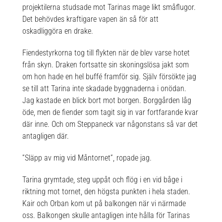
projektilerna studsade mot Tarinas mage likt småflugor.
Det behövdes kraftigare vapen än så för att
oskadliggöra en drake.
Fiendestyrkorna tog till flykten när de blev varse hotet
från skyn. Draken fortsatte sin skoningslösa jakt som
om hon hade en hel buffé framför sig. Själv försökte jag
se till att Tarina inte skadade byggnaderna i onödan.
Jag kastade en blick bort mot borgen. Borggården låg
öde, men de fiender som tagit sig in var fortfarande kvar
där inne. Och om Steppaneck var någonstans så var det
antagligen där.
”Släpp av mig vid Måntornet”, ropade jag.
Tarina grymtade, steg uppåt och flög i en vid båge i
riktning mot tornet, den högsta punkten i hela staden.
Kair och Orban kom ut på balkongen när vi närmade
oss. Balkongen skulle antagligen inte hålla för Tarinas