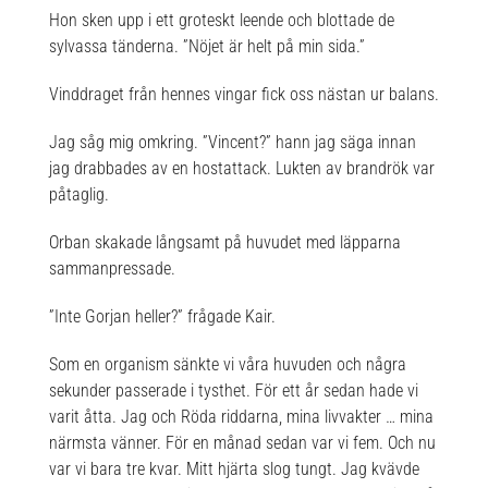
Hon sken upp i ett groteskt leende och blottade de
sylvassa tänderna. ”Nöjet är helt på min sida.”
Vinddraget från hennes vingar fick oss nästan ur balans.
Jag såg mig omkring. ”Vincent?” hann jag säga innan
jag drabbades av en hostattack. Lukten av brandrök var
påtaglig.
Orban skakade långsamt på huvudet med läpparna
sammanpressade.
”Inte Gorjan heller?” frågade Kair.
Som en organism sänkte vi våra huvuden och några
sekunder passerade i tysthet. För ett år sedan hade vi
varit åtta. Jag och Röda riddarna, mina livvakter … mina
närmsta vänner. För en månad sedan var vi fem. Och nu
var vi bara tre kvar. Mitt hjärta slog tungt. Jag kvävde