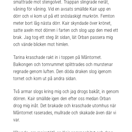
smattrade mot stengolvet. Trappan slingrade neråt,
våning för våning. Vid en avsats smällde Kair upp en
dörr och vi kom ut på ett snöslaskigt murkrön. Femton
meter bort låg nästa dörr. Kair skyndade över krönet,
satte axeln mot dörren i farten och slog upp den med ett
brak. Jag tog ett steg åt sidan, lät Orban passera mig
och vände blicken mot himlen.
Tarina kraschade rakt in i toppen på Måntornet.
Balkongen och tornrummet splittrades och murstenar
regnade genom luften. Den döda draken slog igenom
tornet och kom ut på andra sidan.
Två armar slogs kring mig och jag drogs bakåt, in genom
dörren. Kair smällde igen den efter oss medan Orban
drog mig inåt. Det brakade och kraschade utomhus när
Måntornet raserades, mullrade och skakade även där vi
var.