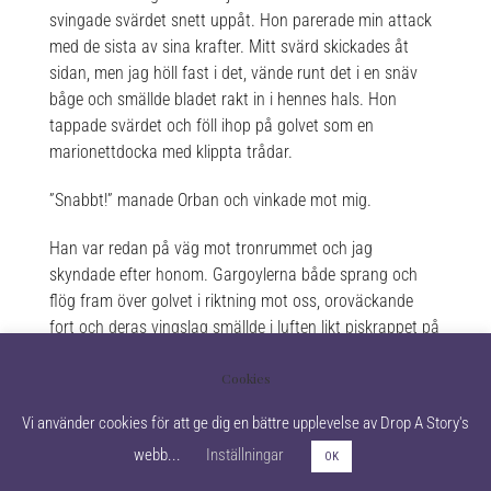
svingade svärdet snett uppåt. Hon parerade min attack
med de sista av sina krafter. Mitt svärd skickades åt
sidan, men jag höll fast i det, vände runt det i en snäv
båge och smällde bladet rakt in i hennes hals. Hon
tappade svärdet och föll ihop på golvet som en
marionettdocka med klippta trådar.
”Snabbt!” manade Orban och vinkade mot mig.
Han var redan på väg mot tronrummet och jag
skyndade efter honom. Gargoylerna både sprang och
flög fram över golvet i riktning mot oss, oroväckande
fort och deras vingslag smällde i luften likt piskrappet på
en matta. Jag kunde varken se Kair eller soldaterna från
Cookies
stadsvakten. Hjärtat hamrade i bröstkorgen. Den gamla
dubbeldörren kändes som om den låg hundra meter
Vi använder cookies för att ge dig en bättre upplevelse av Drop A Story's
bort, men vi nådde den till slut. Satte axlarna mot porten
webb...
Inställningar
och pressade upp ena halvan. Gargoylernas jäktade vrål
OK
kom allt närmare och jag kunde känna den köttiga