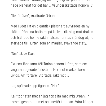
hade planerat för det här … Vi underskattade honom …”
”Det är över”, muttrade Orban.
Med ljudet likt en gigantisk pisksnärt avfyrades en ny
skäkta från ena ballisten på kullen i riktning mot draken
och träffade henne rakt i halsen. Tarinas vrål dog ut, hon
stelnade till i luften som en magisk, svävande staty.
”Nej!” skrek Kair.
Extremt långsamt föll Tarina genom luften, som om
vingarna agerade fallskärm. Ner mot marken kom hon.
Livlös. Allt fortare. Störtade, rakt mot …
Jag spärrade upp ögonen. ”Ner!”
Kair tog täten medan jag fick slita med mig Orban. In i
tornet, genom rummet och nerför trappan. Våra kängor