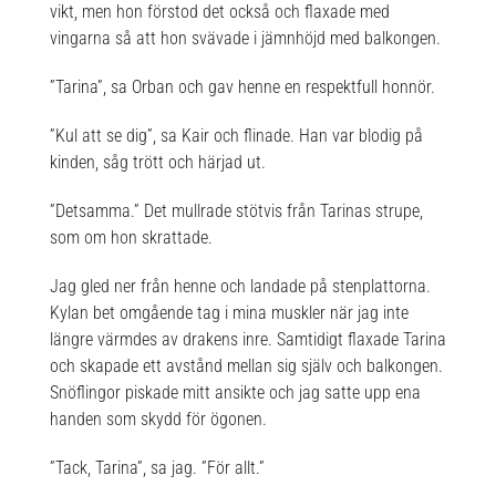
vikt, men hon förstod det också och flaxade med
vingarna så att hon svävade i jämnhöjd med balkongen.
”Tarina”, sa Orban och gav henne en respektfull honnör.
”Kul att se dig”, sa Kair och flinade. Han var blodig på
kinden, såg trött och härjad ut.
”Detsamma.” Det mullrade stötvis från Tarinas strupe,
som om hon skrattade.
Jag gled ner från henne och landade på stenplattorna.
Kylan bet omgående tag i mina muskler när jag inte
längre värmdes av drakens inre. Samtidigt flaxade Tarina
och skapade ett avstånd mellan sig själv och balkongen.
Snöflingor piskade mitt ansikte och jag satte upp ena
handen som skydd för ögonen.
”Tack, Tarina”, sa jag. ”För allt.”