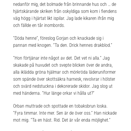
nedanför mig, det bolmade från brinnande hus och … de
hjärtskärande skriken från oskyldiga som kom i fiendens
väg högg i hjärtat likt ispilar. Jag lade kikaren ifrån mig
och fällde en tår inombords.
”Döda henne”, föreslog Gorjan och knackade sig i
pannan med knogen. ”Ta den. Drick hennes drakblod.”
”Hon förtjänar inte något av det. Det vet ni alla.” Jag
skakade på huvudet och svepte blicken över de andra,
alla iklädda gröna hjälmar och mörkröda läderuniformer
som spände över skottsäkra harnesk, revolvrar i hölster
och svärd nedstuckna i dekorerade skidor. Jag slog ut
med händerna. ”Hur länge orkar vi hålla ut?”
Orban muttrade och spottade en tobaksbrun loska.
”Fyra timmar. Inte mer. Sen är de över oss.” Han nickade
mot mig. ”Ta en häst. Rid. Det är vår enda möjlighet.”