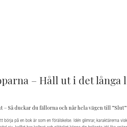
oparna – Håll ut i det långa 
– Så duckar du fällorna och når hela vägen till ”Slut”
tt börja på en bok är som en förälskelse. Idén glimrar, karaktärerna visk