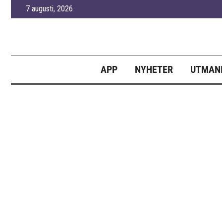
Skip
7 augusti, 2026
to
content
APP
NYHETER
UTMANI