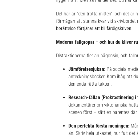
flyger fram. Men så händer det. Du når kapi
Det här är ”den trötta mitten”, och det är 
förmågan att stanna kvar vid skrivbordet n
berättelse förtjänar att bli färdigskriven.
Moderna fallgropar – och hur du kliver r
Distraktionerna fler än någonsin, och fäll
Jämförelsesjukan:
På sociala medie
anteckningsböcker. Kom ihåg att du 
den enda rätta takten.
Research-fällan (Prokrastinering i 
dokumentärer om viktorianska hattar
scenen först – sätt en parentes dä
Den perfekta första meningen:
Mång
än. Skriv hela utkastet, hur fult det ä