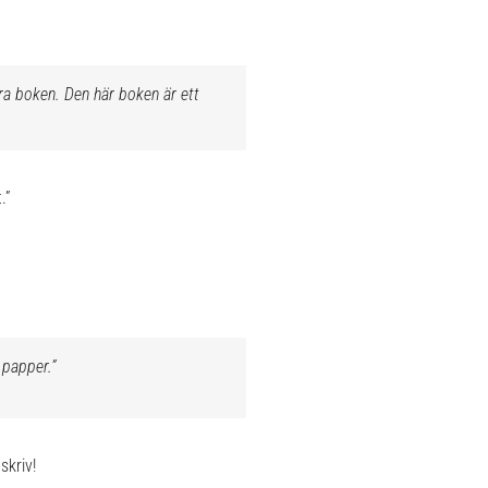
ra
boken. Den här boken är ett
.”
 papper.”
skriv!