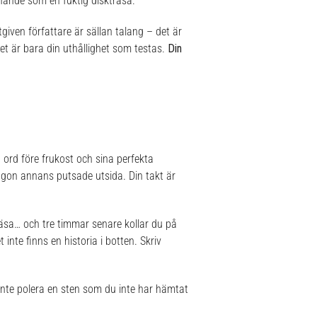
ännande som en fuktig disktrasa.
tgiven författare är sällan talang – det är
det är bara din uthållighet som testas.
Din
 ord före frukost och sina perfekta
någon annans putsade utsida. Din takt är
äsa… och tre timmar senare kollar du på
te finns en historia i botten. Skriv
 inte polera en sten som du inte har hämtat