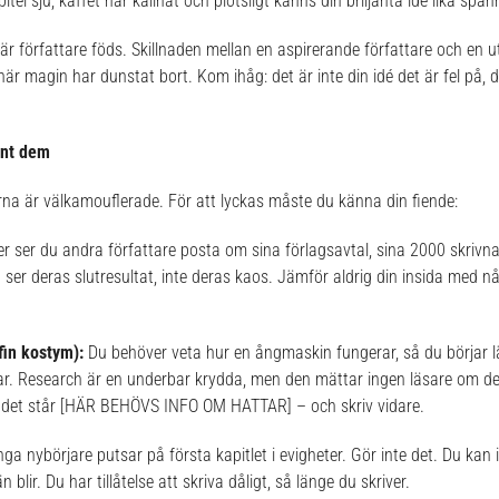
tel sju, kaffet har kallnat och plötsligt känns din briljanta idé lika sp
här författare föds. Skillnaden mellan en aspirerande författare och en u
är magin har dunstat bort. Kom ihåg: det är inte din idé det är fel på, 
unt dem
orna är välkamouflerade. För att lyckas måste du känna din fiende:
r ser du andra författare posta om sina förlagsavtal, sina 2000 skrivna
ser deras slutresultat, inte deras kaos. Jämför aldrig din insida med 
fin kostym):
Du behöver veta hur en ångmaskin fungerar, så du börjar l
. Research är en underbar krydda, men den mättar ingen läsare om det in
r det står [HÄR BEHÖVS INFO OM HATTAR] – och skriv vidare.
a nybörjare putsar på första kapitlet i evigheter. Gör inte det. Du kan
n blir. Du har tillåtelse att skriva dåligt, så länge du skriver.