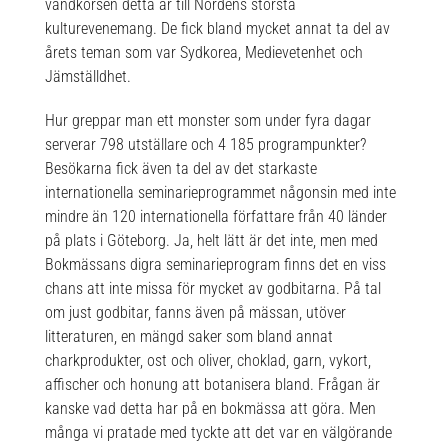
vändkorsen detta år till Nordens största
kulturevenemang. De fick bland mycket annat ta del av
årets teman som var Sydkorea, Medievetenhet och
Jämställdhet.
Hur greppar man ett monster som under fyra dagar
serverar 798 utställare och 4 185 programpunkter?
Besökarna fick även ta del av det starkaste
internationella seminarieprogrammet någonsin med inte
mindre än 120 internationella författare från 40 länder
på plats i Göteborg. Ja, helt lätt är det inte, men med
Bokmässans digra seminarieprogram finns det en viss
chans att inte missa för mycket av godbitarna. På tal
om just godbitar, fanns även på mässan, utöver
litteraturen, en mängd saker som bland annat
charkprodukter, ost och oliver, choklad, garn, vykort,
affischer och honung att botanisera bland. Frågan är
kanske vad detta har på en bokmässa att göra. Men
många vi pratade med tyckte att det var en välgörande