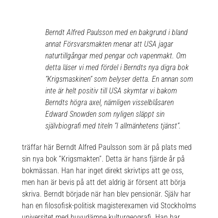
Berndt Alfred Paulsson med en bakgrund i bland
annat Försvarsmakten menar att USA jagar
naturtillgångar med pengar och vapenmakt. Om
detta läser vi med fördel i Berndts nya digra bok
”Krigsmaskinen” som belyser detta. En annan som
inte är helt positiv till USA skymtar vi bakom
Berndts högra axel, nämligen visselblåsaren
Edward Snowden som nyligen släppt sin
självbiografi med titeln ”I allmänhetens tjänst”.
träffar här Berndt Alfred Paulsson som är på plats med
sin nya bok ”Krigsmakten”. Detta är hans fjärde år på
bokmässan. Han har inget direkt skrivtips att ge oss,
men han är bevis på att det aldrig är försent att börja
skriva. Berndt började när han blev pensionär. Själv har
han en filosofisk-politisk magisterexamen vid Stockholms
universitet med huvudämne kulturgeografi. Han har