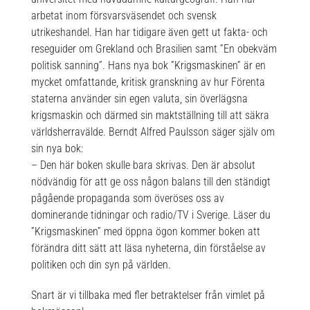
arbetat inom försvarsväsendet och svensk
utrikeshandel. Han har tidigare även gett ut fakta- och
reseguider om Grekland och Brasilien samt ”En obekväm
politisk sanning”. Hans nya bok ”Krigsmaskinen” är en
mycket omfattande, kritisk granskning av hur Förenta
staterna använder sin egen valuta, sin överlägsna
krigsmaskin och därmed sin maktställning till att säkra
världsherravälde. Berndt Alfred Paulsson säger själv om
sin nya bok:
– Den här boken skulle bara skrivas. Den är absolut
nödvändig för att ge oss någon balans till den ständigt
pågående propaganda som överöses oss av
dominerande tidningar och radio/TV i Sverige. Läser du
”Krigsmaskinen” med öppna ögon kommer boken att
förändra ditt sätt att läsa nyheterna, din förståelse av
politiken och din syn på världen.
Snart är vi tillbaka med fler betraktelser från vimlet på