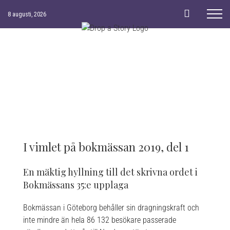
Skip
8 augusti, 2026
to
content
I vimlet på bokmässan 2019, del 1
En mäktig hyllning till det skrivna ordet i
Bokmässans 35:e upplaga
Bokmässan i Göteborg behåller sin dragningskraft och
inte mindre än hela 86 132 besökare passerade