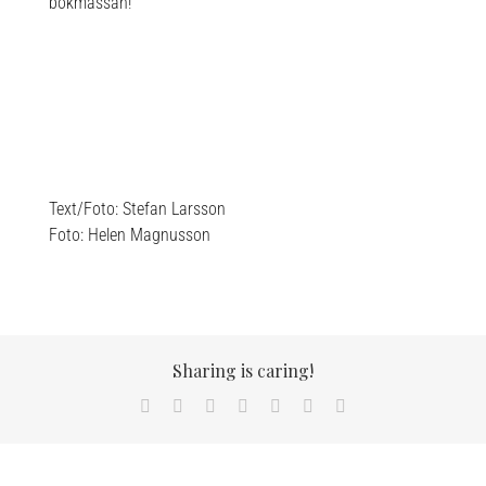
bokmässan!
Text/Foto: Stefan Larsson
Foto: Helen Magnusson
Sharing is caring!
Facebook
X
LinkedIn
WhatsApp
Tumblr
Pinterest
Email