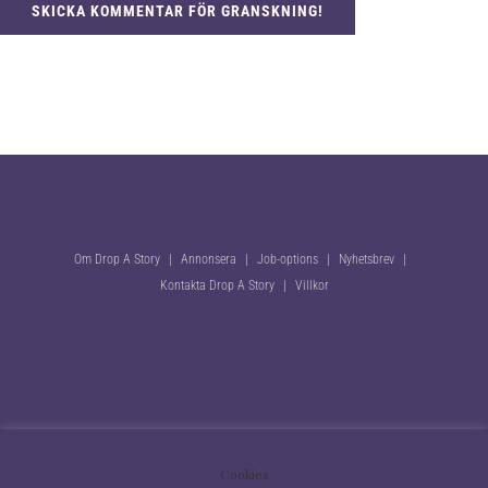
Om Drop A Story
Annonsera
Job-options
Nyhetsbrev
Kontakta Drop A Story
Villkor
En hemsida från Mediapropeller Webbyrå
Cookies