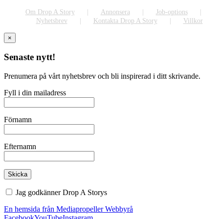
Om Drop A Story
Annonsera
Job-options
Nyhetsbrev
Kontakta Drop A Story
Villkor
×
Senaste nytt!
Prenumera på vårt nyhetsbrev och bli inspirerad i ditt skrivande.
Fyll i din mailadress
Förnamn
Efternamn
Jag godkänner Drop A Storys
villkor
En hemsida från Mediapropeller Webbyrå
Facebook
YouTube
Instagram