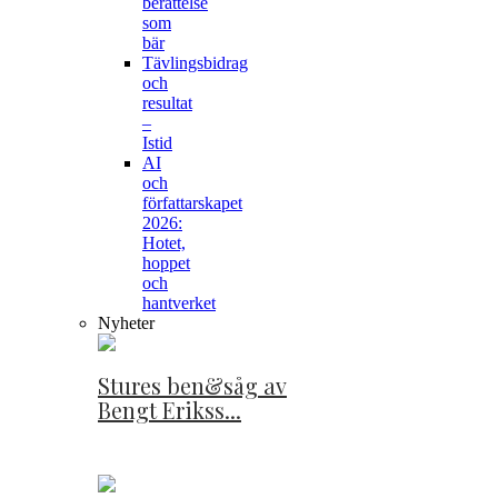
berättelse
som
bär
Tävlingsbidrag
och
resultat
–
Istid
AI
och
författarskapet
2026:
Hotet,
hoppet
och
hantverket
Nyheter
Stures ben&såg av
Bengt Erikss...