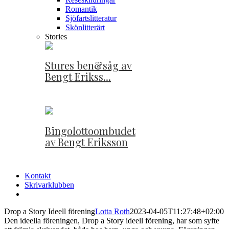
Romantik
Sjöfartslitteratur
Skönlitterärt
Stories
Stures ben&såg av
Bengt Erikss...
Bingolottoombudet
av Bengt Eriksson
Kontakt
Skrivarklubben
Drop a Story Ideell förening
Lotta Roth
2023-04-05T11:27:48+02:00
Den ideella föreningen, Drop a Story ideell förening, har som syfte