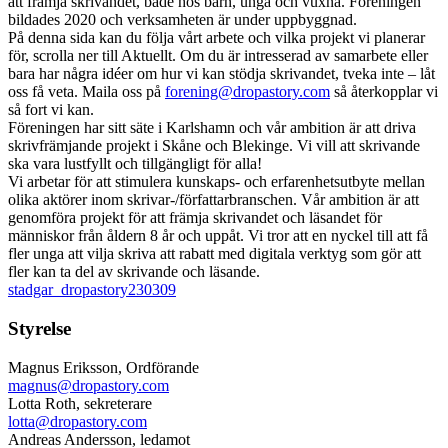
att främja skrivandet, både hos barn, unga och vuxna. Föreningen
bildades 2020 och verksamheten är under uppbyggnad.
På denna sida kan du följa vårt arbete och vilka projekt vi planerar
för, scrolla ner till Aktuellt. Om du är intresserad av samarbete eller
bara har några idéer om hur vi kan stödja skrivandet, tveka inte – låt
oss få veta. Maila oss på
forening@dropastory.com
så återkopplar vi
så fort vi kan.
Föreningen har sitt säte i Karlshamn och vår ambition är att driva
skrivfrämjande projekt i Skåne och Blekinge. Vi vill att skrivande
ska vara lustfyllt och tillgängligt för alla!
Vi arbetar för att stimulera kunskaps- och erfarenhetsutbyte mellan
olika aktörer inom skrivar-/författarbranschen. Vår ambition är att
genomföra projekt för att främja skrivandet och läsandet för
människor från åldern 8 år och uppåt. Vi tror att en nyckel till att få
fler unga att vilja skriva att rabatt med digitala verktyg som gör att
fler kan ta del av skrivande och läsande.
stadgar_dropastory230309
Styrelse
Magnus Eriksson, Ordförande
magnus@dropastory.com
Lotta Roth, sekreterare
lotta@dropastory.com
Andreas Andersson, ledamot