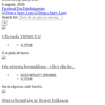
6 augusti, 2026
Facebook
YouTube
Instagram
Search for:
Ulleruds TIPSRUTA!
VI TIPSAR
Vi är glada att kunna...
Din största bromskloss – eller din he...
KICKSTARTA DITT SKRIVANDE
VI TIPSAR
Har du någonsin suttit framför...
Stures ben&såg av Bengt Eriksson