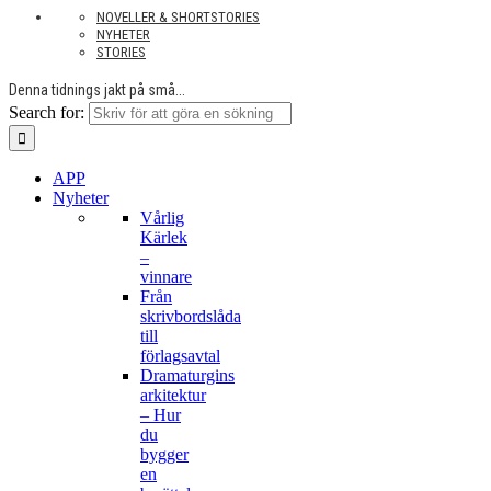
NOVELLER & SHORTSTORIES
NYHETER
STORIES
Denna tidnings jakt på små...
Search for:
APP
Nyheter
Vårlig
Kärlek
–
vinnare
Från
skrivbordslåda
till
förlagsavtal
Dramaturgins
arkitektur
– Hur
du
bygger
en