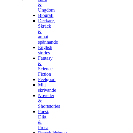
&
Ungdom
Biografi
Deckare,
Skräck
&
annat
spännande
English
stories
Fantasy
&
Science
Fiction
Feelgood
Mitt
skrivande
Noveller
&
Shortstories
Poesi,
Dikt
&
Prosa
Reseskildringar