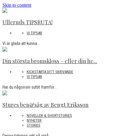
Skip to content
Ulleruds TIPSRUTA!
VI TIPSAR
Vi är glada att kunna...
Din största bromskloss – eller din he...
KICKSTARTA DITT SKRIVANDE
VI TIPSAR
Har du någonsin suttit framför...
Stures ben&såg av Bengt Eriksson
NOVELLER & SHORTSTORIES
NYHETER
STORIES
Denna tidnings jakt på små...