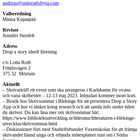
andreas@enkreativbyra.com
Valberedning
Minna Kujanpää
Revisor
Jennifer Stenfelt
Adress
Drop a story ideell förening
c/o Lotta Roth
Fritidsvägen 2
375 32 Mörrum
Aktuellt
– Skrivarträff ett event som ska arrangeras i Karlshamn för ovana
och vana skribenter – 12-13 maj 2023. Inbjudan kommer inom kort.
– Besök hos Skrivsommar i Blekinge för att presentera Drop a Story
App och hur vi tänker kring research och att samla info under tiden
du skriver. Du kan läsa mer om skrivsommar här;
https://www.biblioteksutveckling.se/litteratur/litteraturen-i-blekinge-
utvecklas/skrivsommar.html
– Diskussioner förs med Studieförbundet Vuxenskolan för att främja
skrivandet bland unga och erbjuda mötesplatser runt om i Södra