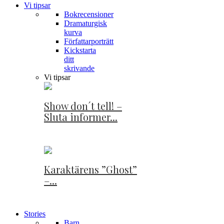
Vi tipsar
Bokrecensioner
Dramaturgisk
kurva
Författarporträtt
Kickstarta
ditt
skrivande
Vi tipsar
Show don´t tell! –
Sluta informer...
Karaktärens ”Ghost”
–...
Stories
Barn