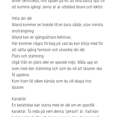
driver Skrivfokus, hon bjuder på ett av sina bästa tips för
att komma igång! Jenny är är utbildad lärare och lektör.
Hitta din idé
Ibland kommer en bokidé till en bara sådär, utan minsta
ansträngning.
Ibland kan en igångsättare behövas.
Här kommer några förslag på vad du kan börja med för
att sätta igång fantasin och utveckla din idé:
Plats och stämning
Utgå från en plats eller en speciell miljö. Måla upp en
scen med den stämning och som du vill att läsaren ska
få uppleva.
Kom fram till vilken känsla som du vill skapa hos
läsaren.
Karaktär
En berättelse kan starta med en idé om en specifik
karaktär. Ta reda på vem denna ”person” är. Vad kan