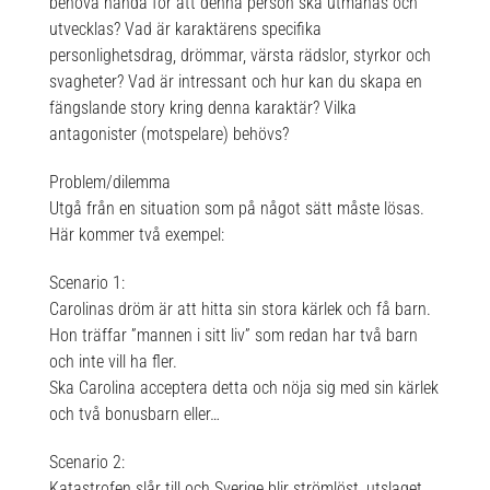
behöva hända för att denna person ska utmanas och
utvecklas? Vad är karaktärens specifika
personlighetsdrag, drömmar, värsta rädslor, styrkor och
svagheter? Vad är intressant och hur kan du skapa en
fängslande story kring denna karaktär? Vilka
antagonister (motspelare) behövs?
Problem/dilemma
Utgå från en situation som på något sätt måste lösas.
Här kommer två exempel:
Scenario 1:
Carolinas dröm är att hitta sin stora kärlek och få barn.
Hon träffar ”mannen i sitt liv” som redan har två barn
och inte vill ha fler.
Ska Carolina acceptera detta och nöja sig med sin kärlek
och två bonusbarn eller…
Scenario 2:
Katastrofen slår till och Sverige blir strömlöst, utslaget