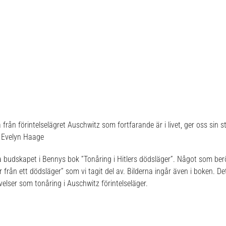
från förintelselägret Auschwitz som fortfarande är i livet, ger oss sin s
: Evelyn Haage
iga budskapet i Bennys bok ”Tonåring i Hitlers dödsläger”. Något som ber
r från ett dödsläger” som vi tagit del av. Bilderna ingår även i boken. De
elser som tonåring i Auschwitz förintelseläger.