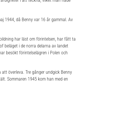
ärdigheter i att teckna, vilket man hade
i maj 1944, då Benny var 16 år gammal. Av
ldning har läst om förintelsen, har fått ta
thof beläget i de norra delarna av landet
ar besökt förintelselägren i Polen och
a att överleva. Tre gånger undgick Benny
v svält. Sommaren 1945 kom han med en