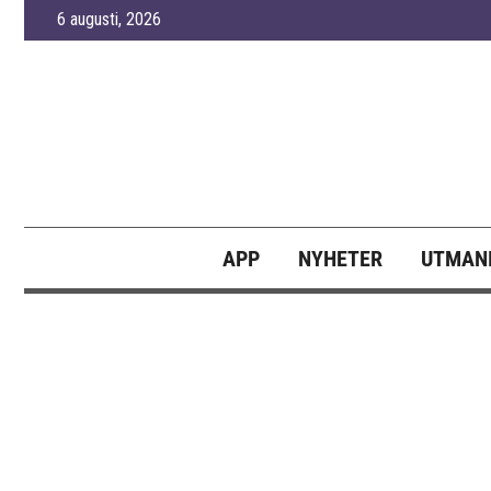
Skip
6 augusti, 2026
to
content
APP
NYHETER
UTMANI