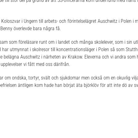
e till stor del på grund av att SS-officerarna kom underfund med hans f
Koloszvar i Ungern till arbets- och förintelselägret Auschwitz i Polen 
Benny överlevde bara några få.
am som föreläsare runt om i landet och många skolelever, som i sin utbi
 fall har utmynnat i skolresor till koncentrationsläger i Polen så som Stut
re belägna Auschwitz i närheten av Krakow. Eleverna och vi andra som h
pplevelser vi fått med oss därifrån.
lar om ondska, tortyr, svält och sjukdomar men också om en okuvlig vilj
efrielsen äntligen kom hade han börjat äta björklöv för att inte dö a