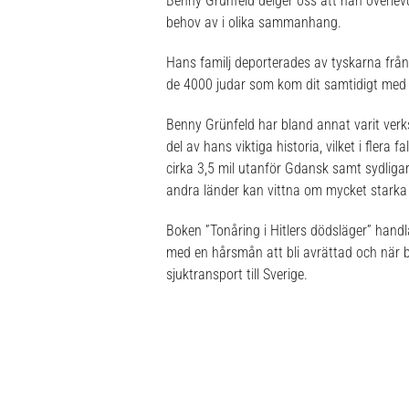
Benny Grünfeld delger oss att han överlevd
behov av i olika sammanhang.
Hans familj deporterades av tyskarna från 
de 4000 judar som kom dit samtidigt med 
Benny Grünfeld har bland annat varit verks
del av hans viktiga historia, vilket i flera
cirka 3,5 mil utanför Gdansk samt sydliga
andra länder kan vittna om mycket starka u
Boken ”Tonåring i Hitlers dödsläger” hand
med en hårsmån att bli avrättad och när b
sjuktransport till Sverige.